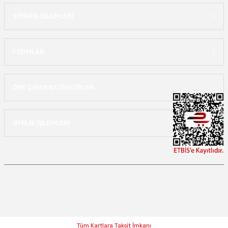
SİPARİŞ İŞLEMLERİ
FORMLAR
ÖNE ÇIKAN KATEGOİRLER
ÜYELİK İŞLEMLERİ
Copyright 2022 lastikjantdunyasi.com - Tüm hakları saklıdır.
Tüm Kartlara Taksit İmkanı