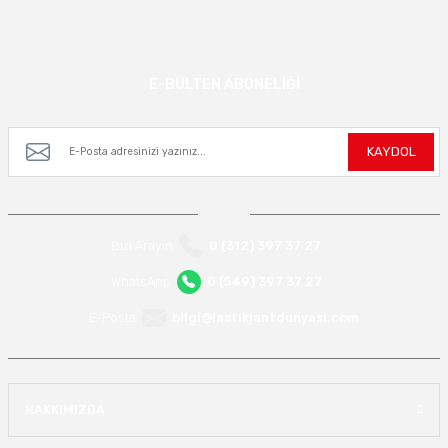
E-BÜLTEN ABONELİĞİ
Kampanya ve yeniliklerden haberdar olmak için e-bültenimize kayıt olun.
KAYDOL
Bizi Arayın
0 (312) 397 37 27
WhatsApp
0 (549) 397 37 27
E-Posta
bilgi@lastikjantdunyasi.com
HAKKIMIZDA