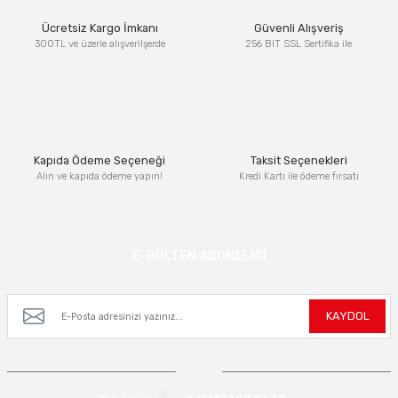
Ücretsiz Kargo İmkanı
Güvenli Alışveriş
300TL ve üzerie alışverilşerde
256 BIT SSL Sertifika ile
Kapıda Ödeme Seçeneği
Taksit Seçenekleri
Alın ve kapıda ödeme yapın!
Kredi Kartı ile ödeme fırsatı
E-BÜLTEN ABONELİĞİ
Kampanya ve yeniliklerden haberdar olmak için e-bültenimize kayıt olun.
KAYDOL