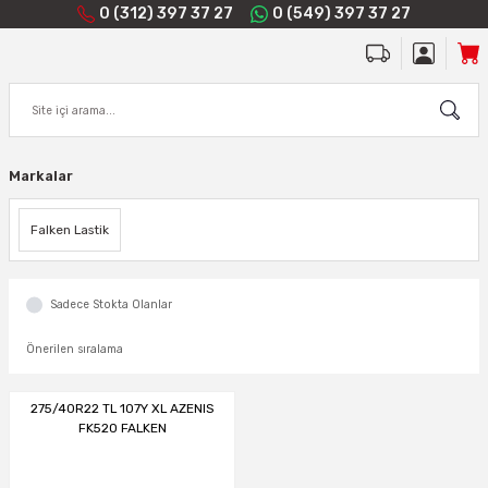
0 (312) 397 37 27
0 (549) 397 37 27
Markalar
Falken Lastik
Sadece Stokta Olanlar
275/40R22 TL 107Y XL AZENIS
FK520 FALKEN