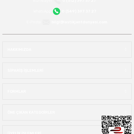
Bizi Arayın
0 (312) 397 37 27
WhatsApp
0 (549) 397 37 27
E-Posta
bilgi@lastikjantdunyasi.com
HAKKIMIZDA
SİPARİŞ İŞLEMLERİ
FORMLAR
ÖNE ÇIKAN KATEGOİRLER
ÜYELİK İŞLEMLERİ