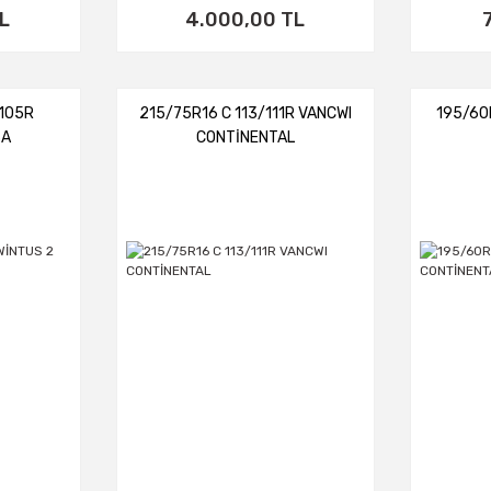
L
4.000,00 TL
/105R
215/75R16 C 113/111R VANCWI
195/60
SA
CONTİNENTAL