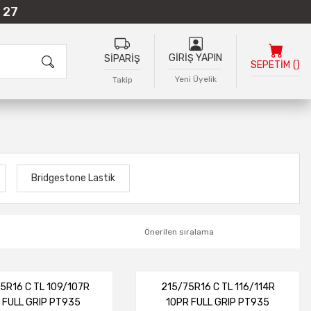
 27
GİRİŞ YAPIN
SİPARİŞ
SEPETİM
(
)
Yeni Üyelik
Takip
Bridgestone Lastik
5R16 C TL 109/107R
215/75R16 C TL 116/114R
 FULL GRIP PT935
10PR FULL GRIP PT935