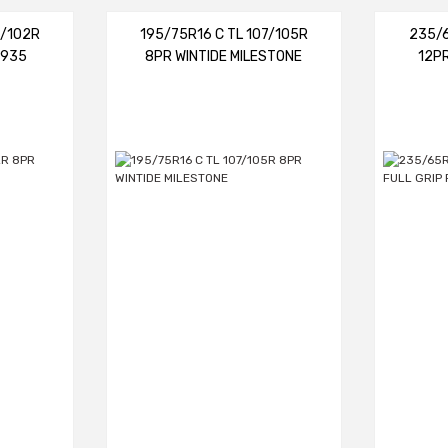
4/102R
195/75R16 C TL 107/105R
235/6
T935
8PR WINTIDE MILESTONE
12P