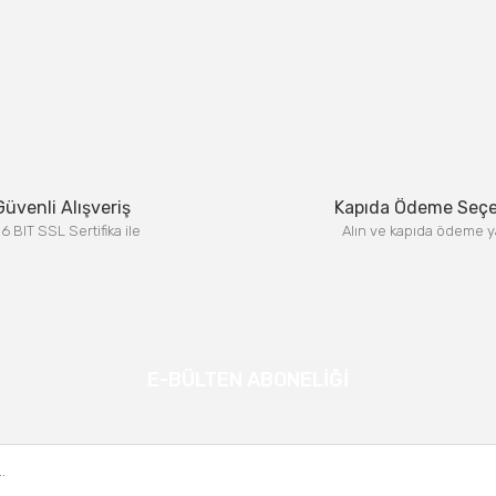
Güvenli Alışveriş
Kapıda Ödeme Seç
6 BIT SSL Sertifika ile
Alın ve kapıda ödeme y
E-BÜLTEN ABONELİĞİ
Kampanya ve yeniliklerden haberdar olmak için e-bültenimize kayıt olun.