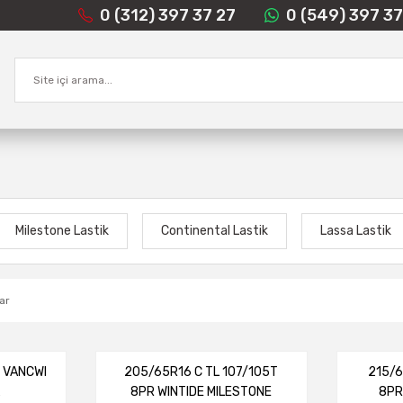
0 (312) 397 37 27
0 (549) 397 37
Milestone Lastik
Continental Lastik
Lassa Lastik
ar
R VANCWI
205/65R16 C TL 107/105T
215/6
L
8PR WINTIDE MILESTONE
8PR