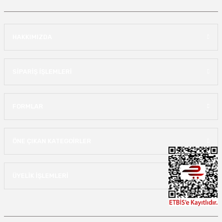
HAKKIMIZDA
SİPARİŞ İŞLEMLERİ
FORMLAR
ÖNE ÇIKAN KATEGOİRLER
ÜYELİK İŞLEMLERİ