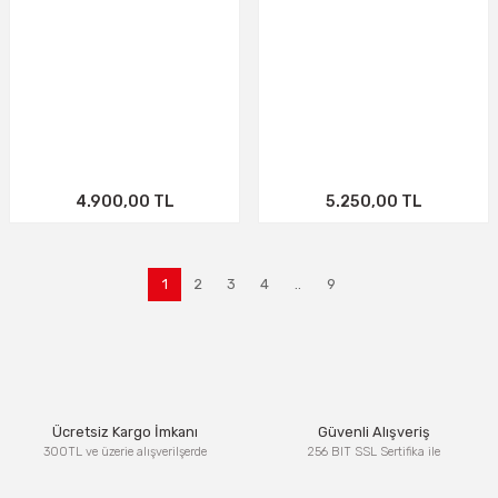
4.900,00 TL
5.250,00 TL
1
2
3
4
..
9
Ücretsiz Kargo İmkanı
Güvenli Alışveriş
300TL ve üzerie alışverilşerde
256 BIT SSL Sertifika ile