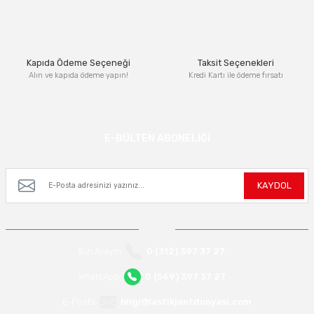
Kapıda Ödeme Seçeneği
Taksit Seçenekleri
Alın ve kapıda ödeme yapın!
Kredi Kartı ile ödeme fırsatı
E-BÜLTEN ABONELİĞİ
Kampanya ve yeniliklerden haberdar olmak için e-bültenimize kayıt olun.
KAYDOL
Bizi Arayın
0 (312) 397 37 27
WhatsApp
0 (549) 397 37 27
E-Posta
bilgi@lastikjantdunyasi.com