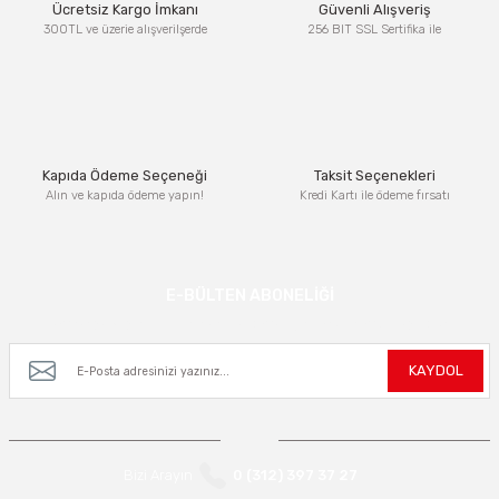
Ücretsiz Kargo İmkanı
Güvenli Alışveriş
300TL ve üzerie alışverilşerde
256 BIT SSL Sertifika ile
Kapıda Ödeme Seçeneği
Taksit Seçenekleri
Alın ve kapıda ödeme yapın!
Kredi Kartı ile ödeme fırsatı
E-BÜLTEN ABONELİĞİ
Kampanya ve yeniliklerden haberdar olmak için e-bültenimize kayıt olun.
KAYDOL
Bizi Arayın
0 (312) 397 37 27