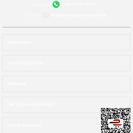
WhatsApp
0 (549) 397 37 27
E-Posta
bilgi@lastikjantdunyasi.com
HAKKIMIZDA
SİPARİŞ İŞLEMLERİ
FORMLAR
ÖNE ÇIKAN KATEGOİRLER
ÜYELİK İŞLEMLERİ