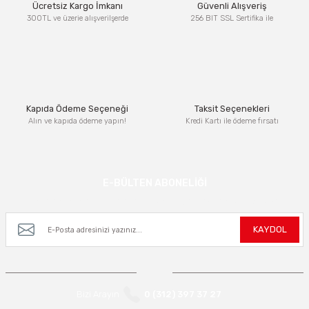
Ücretsiz Kargo İmkanı
Güvenli Alışveriş
300TL ve üzerie alışverilşerde
256 BIT SSL Sertifika ile
Kapıda Ödeme Seçeneği
Taksit Seçenekleri
Alın ve kapıda ödeme yapın!
Kredi Kartı ile ödeme fırsatı
E-BÜLTEN ABONELİĞİ
Kampanya ve yeniliklerden haberdar olmak için e-bültenimize kayıt olun.
KAYDOL
Bizi Arayın
0 (312) 397 37 27