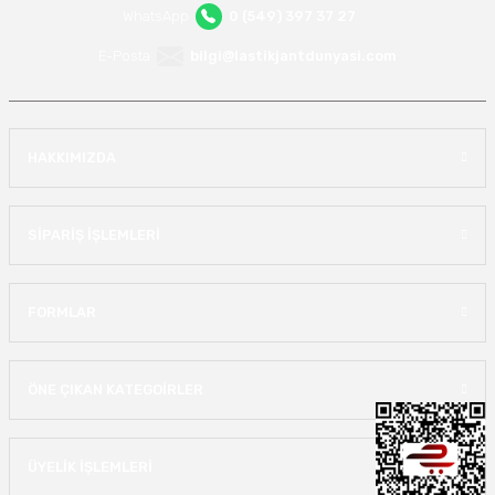
WhatsApp
0 (549) 397 37 27
E-Posta
bilgi@lastikjantdunyasi.com
HAKKIMIZDA
SİPARİŞ İŞLEMLERİ
FORMLAR
ÖNE ÇIKAN KATEGOİRLER
ÜYELİK İŞLEMLERİ