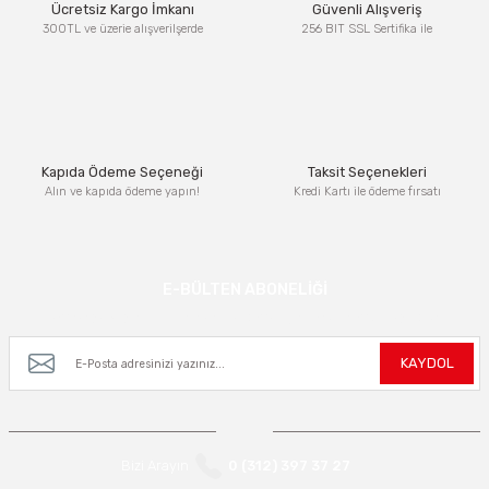
Ücretsiz Kargo İmkanı
Güvenli Alışveriş
300TL ve üzerie alışverilşerde
256 BIT SSL Sertifika ile
Kapıda Ödeme Seçeneği
Taksit Seçenekleri
Alın ve kapıda ödeme yapın!
Kredi Kartı ile ödeme fırsatı
E-BÜLTEN ABONELİĞİ
Kampanya ve yeniliklerden haberdar olmak için e-bültenimize kayıt olun.
KAYDOL
Bizi Arayın
0 (312) 397 37 27