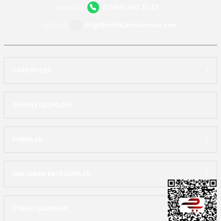
WhatsApp
0 (549) 397 37 27
E-Posta
bilgi@lastikjantdunyasi.com
HAKKIMIZDA
SİPARİŞ İŞLEMLERİ
FORMLAR
ÖNE ÇIKAN KATEGOİRLER
ÜYELİK İŞLEMLERİ