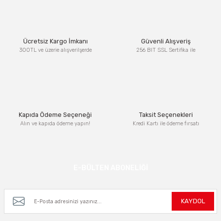
Ücretsiz Kargo İmkanı
Güvenli Alışveriş
300TL ve üzerie alışverilşerde
256 BIT SSL Sertifika ile
Kapıda Ödeme Seçeneği
Taksit Seçenekleri
Alın ve kapıda ödeme yapın!
Kredi Kartı ile ödeme fırsatı
E-BÜLTEN ABONELİĞİ
Kampanya ve yeniliklerden haberdar olmak için e-bültenimize kayıt olun.
KAYDOL