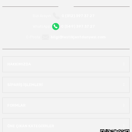
Bizi Arayın
0 (312) 397 37 27
WhatsApp
0 (549) 397 37 27
E-Posta
bilgi@lastikjantdunyasi.com
HAKKIMIZDA
SİPARİŞ İŞLEMLERİ
FORMLAR
ÖNE ÇIKAN KATEGOİRLER