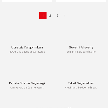
1
2
3
4
Ücretsiz Kargo İmkanı
Güvenli Alışveriş
300TL ve üzerie alışverilşerde
256 BIT SSL Sertifika ile
Kapıda Ödeme Seçeneği
Taksit Seçenekleri
Alın ve kapıda ödeme yapın!
Kredi Kartı ile ödeme fırsatı