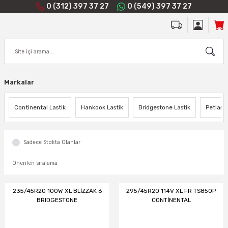
0 (312) 397 37 27
0 (549) 397 37 27
Markalar
Continental Lastik
Hankook Lastik
Bridgestone Lastik
Petlas L
Sadece Stokta Olanlar
235/45R20 100W XL BLİZZAK 6
295/45R20 114V XL FR TS850P
BRIDGESTONE
CONTİNENTAL