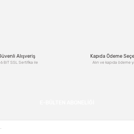
Güvenli Alışveriş
Kapıda Ödeme Seç
6 BIT SSL Sertifika ile
Alın ve kapıda ödeme y
E-BÜLTEN ABONELİĞİ
Kampanya ve yeniliklerden haberdar olmak için e-bültenimize kayıt olun.