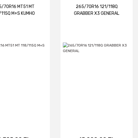
5/70R16 MT51 MT
265/70R16 121/118Q
/115Q M+S KUMHO
GRABBER X3 GENERAL