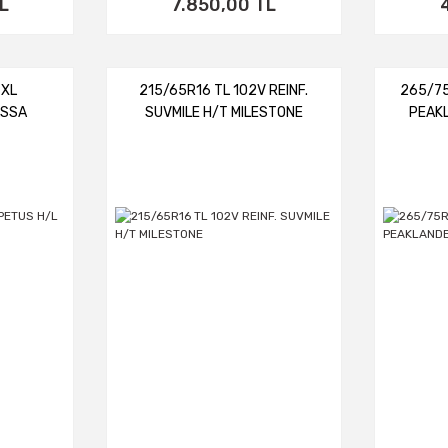
L
7.850,00 TL
 XL
215/65R16 TL 102V REINF.
265/75
ASSA
SUVMILE H/T MILESTONE
PEAK