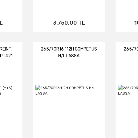
L
3.750,00 TL
1
REINF.
265/70R16 112H COMPETUS
265/7
 PT421
H/L LASSA