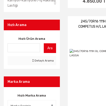
Kamyon-Kamyonet-İş Makinası
4.850,00 T
Lastiği
245/70R16 111H
Hızlı Arama
COMPETUS H/L L
Hızlı Ürün Arama
Ara
Detaylı Arama
Marka Arama
Hızlı Marka Arama