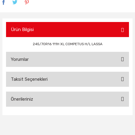
Ürün Bilgisi
245/70R16 111H XL COMPETUS H/L LASSA
Yorumlar
Taksit Seçenekleri
Bu ürüne ilk yorumu siz yapın!
Önerileriniz
Yorum Yaz
Bu ürünün fiyat bilgisi, resim, ürün açıklamalarında ve diğer
konularda yetersiz gördüğünüz noktaları öneri formunu
kullanarak tarafımıza iletebilirsiniz.
Görüş ve önerileriniz için teşekkür ederiz.