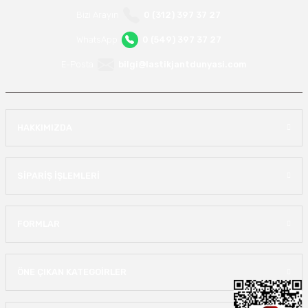
Bizi Arayın
0 (312) 397 37 27
WhatsApp
0 (549) 397 37 27
E-Posta
bilgi@lastikjantdunyasi.com
HAKKIMIZDA
SİPARİŞ İŞLEMLERİ
FORMLAR
ÖNE ÇIKAN KATEGOİRLER