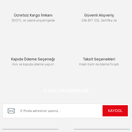
Ürün resmi kalitesiz, bozuk veya görüntülenemiyor.
Ücretsiz Kargo İmkanı
Güvenli Alışveriş
Ürün açıklamasında eksik bilgiler bulunuyor.
300TL ve üzerie alışverilşerde
256 BIT SSL Sertifika ile
Ürün bilgilerinde hatalar bulunuyor.
Ürün fiyatı diğer sitelerden daha pahalı.
Bu ürüne benzer farklı alternatifler olmalı.
Kapıda Ödeme Seçeneği
Taksit Seçenekleri
Alın ve kapıda ödeme yapın!
Kredi Kartı ile ödeme fırsatı
Gönder
E-BÜLTEN ABONELİĞİ
Kampanya ve yeniliklerden haberdar olmak için e-bültenimize kayıt olun.
KAYDOL