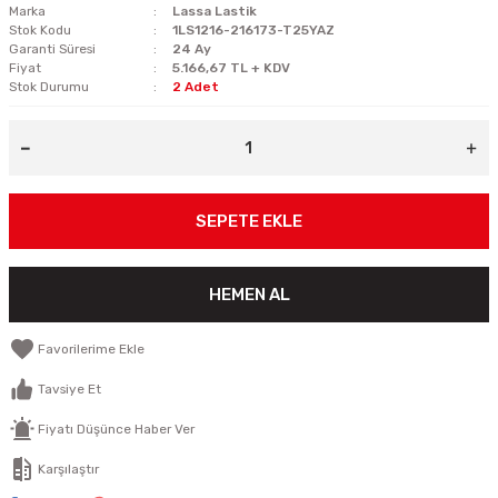
Marka
Lassa Lastik
Stok Kodu
1LS1216-216173-T25YAZ
Garanti Süresi
24 Ay
Fiyat
5.166,67 TL + KDV
Stok Durumu
2 Adet
SEPETE EKLE
HEMEN AL
Tavsiye Et
Fiyatı Düşünce Haber Ver
Karşılaştır