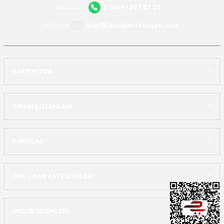
WhatsApp
0 (549) 397 37 27
E-Posta
bilgi@lastikjantdunyasi.com
HAKKIMIZDA
SİPARİŞ İŞLEMLERİ
FORMLAR
ÖNE ÇIKAN KATEGOİRLER
ÜYELİK İŞLEMLERİ