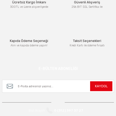
Ücretsiz Kargo İmkanı
Güvenli Alışveriş
300TL ve üzerie alışverilşerde
256 BIT SSL Sertifika ile
Kapıda Ödeme Seçeneği
Taksit Seçenekleri
Alın ve kapıda ödeme yapın!
Kredi Kartı ile ödeme fırsatı
E-BÜLTEN ABONELİĞİ
Kampanya ve yeniliklerden haberdar olmak için e-bültenimize kayıt olun.
KAYDOL
Bizi Arayın
0 (312) 397 37 27