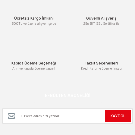
Ücretsiz Kargo İmkanı
Güvenli Alışveriş
300TL ve üzerie alışverilşerde
256 BIT SSL Sertifika ile
Kapıda Ödeme Seçeneği
Taksit Seçenekleri
Alın ve kapıda ödeme yapın!
Kredi Kartı ile ödeme fırsatı
E-BÜLTEN ABONELİĞİ
Kampanya ve yeniliklerden haberdar olmak için e-bültenimize kayıt olun.
KAYDOL