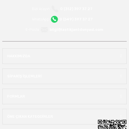
Bizi Arayın
0 (312) 397 37 27
WhatsApp
0 (549) 397 37 27
E-Posta
bilgi@lastikjantdunyasi.com
HAKKIMIZDA
SİPARİŞ İŞLEMLERİ
FORMLAR
ÖNE ÇIKAN KATEGOİRLER