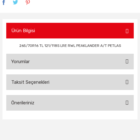
Ürün Bilgisi
265/70R16 TL 121/118S LRE RWL PEAKLANDER A/T PETLAS
Yorumlar
Taksit Seçenekleri
Bu ürüne ilk yorumu siz yapın!
Önerileriniz
Yorum Yaz
Bu ürünün fiyat bilgisi, resim, ürün açıklamalarında ve diğer
konularda yetersiz gördüğünüz noktaları öneri formunu
kullanarak tarafımıza iletebilirsiniz.
Görüş ve önerileriniz için teşekkür ederiz.