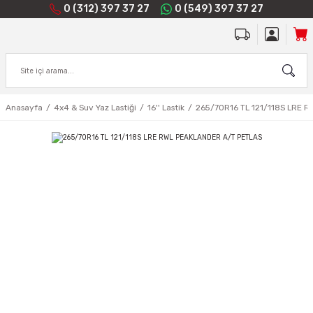
0 (312) 397 37 27
0 (549) 397 37 27
Anasayfa
4x4 & Suv Yaz Lastiği
16'' Lastik
265/70R16 TL 121/118S LRE 