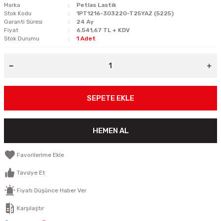
Marka
Petlas Lastik
Stok Kodu
1PT1216-303220-T25YAZ (5225)
Garanti Süresi
24 Ay
Fiyat
6.541,67 TL + KDV
Stok Durumu
1 Adet
SEPETE EKLE
HEMEN AL
Tavsiye Et
Fiyatı Düşünce Haber Ver
Karşılaştır