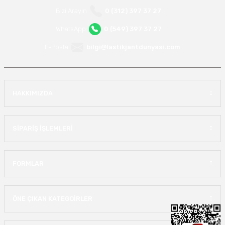
Bizi Arayın
0 (312) 397 37 27
WhatsApp
0 (549) 397 37 27
E-Posta
bilgi@lastikjantdunyasi.com
HAKKIMIZDA
SİPARİŞ İŞLEMLERİ
FORMLAR
ÖNE ÇIKAN KATEGOİRLER