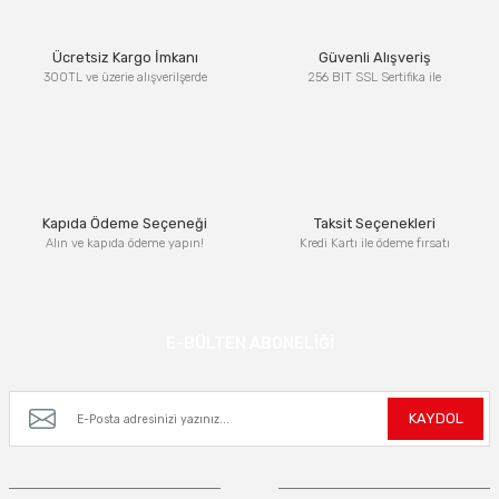
Ürün resmi kalitesiz, bozuk veya görüntülenemiyor.
Ücretsiz Kargo İmkanı
Güvenli Alışveriş
Ürün açıklamasında eksik bilgiler bulunuyor.
300TL ve üzerie alışverilşerde
256 BIT SSL Sertifika ile
Ürün bilgilerinde hatalar bulunuyor.
Ürün fiyatı diğer sitelerden daha pahalı.
Bu ürüne benzer farklı alternatifler olmalı.
Kapıda Ödeme Seçeneği
Taksit Seçenekleri
Alın ve kapıda ödeme yapın!
Kredi Kartı ile ödeme fırsatı
Gönder
E-BÜLTEN ABONELİĞİ
Kampanya ve yeniliklerden haberdar olmak için e-bültenimize kayıt olun.
KAYDOL