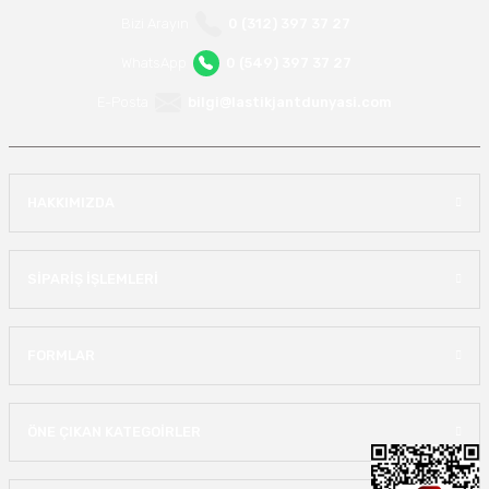
Bizi Arayın
0 (312) 397 37 27
WhatsApp
0 (549) 397 37 27
E-Posta
bilgi@lastikjantdunyasi.com
HAKKIMIZDA
SİPARİŞ İŞLEMLERİ
FORMLAR
ÖNE ÇIKAN KATEGOİRLER