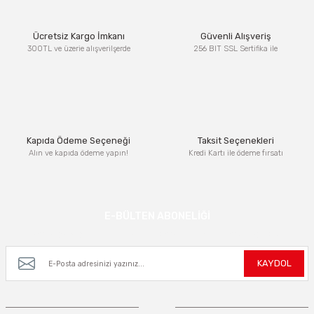
Ürün resmi kalitesiz, bozuk veya görüntülenemiyor.
Ücretsiz Kargo İmkanı
Güvenli Alışveriş
Ürün açıklamasında eksik bilgiler bulunuyor.
300TL ve üzerie alışverilşerde
256 BIT SSL Sertifika ile
Ürün bilgilerinde hatalar bulunuyor.
Ürün fiyatı diğer sitelerden daha pahalı.
Bu ürüne benzer farklı alternatifler olmalı.
Kapıda Ödeme Seçeneği
Taksit Seçenekleri
Alın ve kapıda ödeme yapın!
Kredi Kartı ile ödeme fırsatı
Gönder
E-BÜLTEN ABONELİĞİ
Kampanya ve yeniliklerden haberdar olmak için e-bültenimize kayıt olun.
KAYDOL