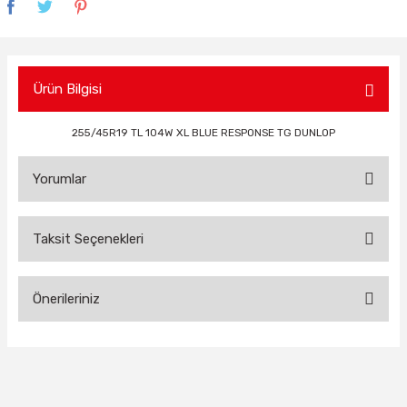
Ürün Bilgisi
255/45R19 TL 104W XL BLUE RESPONSE TG DUNLOP
Yorumlar
Taksit Seçenekleri
Bu ürüne ilk yorumu siz yapın!
Önerileriniz
Yorum Yaz
Bu ürünün fiyat bilgisi, resim, ürün açıklamalarında ve diğer
konularda yetersiz gördüğünüz noktaları öneri formunu
kullanarak tarafımıza iletebilirsiniz.
Görüş ve önerileriniz için teşekkür ederiz.