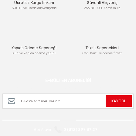
Ücretsiz Kargo İmkanı
Güvenli Alışveriş
300TL ve üzerie alışverilşerde
256 BIT SSL Sertifika ile
Kapıda Ödeme Seçeneği
Taksit Seçenekleri
Alın ve kapıda ödeme yapın!
Kredi Kartı ile ödeme fırsatı
E-BÜLTEN ABONELİĞİ
Kampanya ve yeniliklerden haberdar olmak için e-bültenimize kayıt olun.
KAYDOL
Bizi Arayın
0 (312) 397 37 27