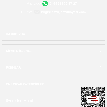
WhatsApp
0 (549) 397 37 27
E-Posta
bilgi@lastikjantdunyasi.com
HAKKIMIZDA
SİPARİŞ İŞLEMLERİ
FORMLAR
ÖNE ÇIKAN KATEGOİRLER
ÜYELİK İŞLEMLERİ