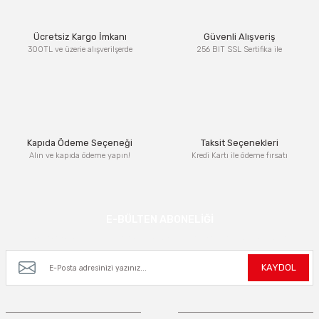
Ürün resmi kalitesiz, bozuk veya görüntülenemiyor.
Ücretsiz Kargo İmkanı
Güvenli Alışveriş
Ürün açıklamasında eksik bilgiler bulunuyor.
300TL ve üzerie alışverilşerde
256 BIT SSL Sertifika ile
Ürün bilgilerinde hatalar bulunuyor.
Ürün fiyatı diğer sitelerden daha pahalı.
Bu ürüne benzer farklı alternatifler olmalı.
Kapıda Ödeme Seçeneği
Taksit Seçenekleri
Alın ve kapıda ödeme yapın!
Kredi Kartı ile ödeme fırsatı
Gönder
E-BÜLTEN ABONELİĞİ
Kampanya ve yeniliklerden haberdar olmak için e-bültenimize kayıt olun.
KAYDOL