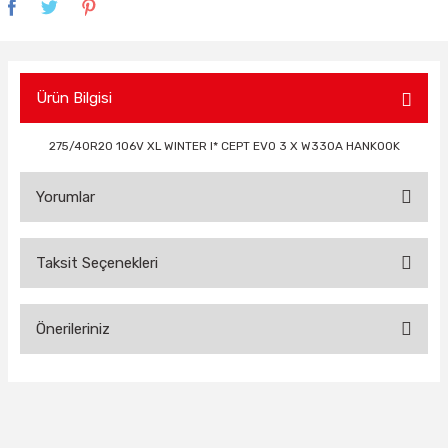
Ürün Bilgisi
275/40R20 106V XL WINTER I* CEPT EVO 3 X W330A HANKOOK
Yorumlar
Taksit Seçenekleri
Bu ürüne ilk yorumu siz yapın!
Önerileriniz
Yorum Yaz
Bu ürünün fiyat bilgisi, resim, ürün açıklamalarında ve diğer
konularda yetersiz gördüğünüz noktaları öneri formunu
kullanarak tarafımıza iletebilirsiniz.
Görüş ve önerileriniz için teşekkür ederiz.