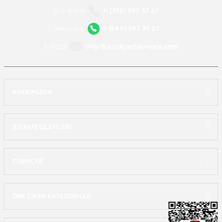
Bizi Arayın
0 (312) 397 37 27
WhatsApp
0 (549) 397 37 27
E-Posta
bilgi@lastikjantdunyasi.com
HAKKIMIZDA
SİPARİŞ İŞLEMLERİ
FORMLAR
ÖNE ÇIKAN KATEGOİRLER