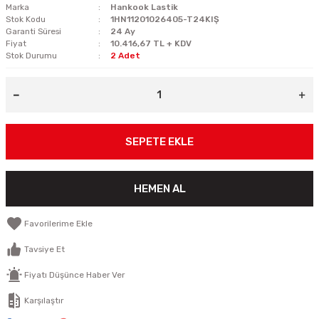
Marka
Hankook Lastik
Stok Kodu
1HN11201026405-T24KIŞ
Garanti Süresi
24 Ay
Fiyat
10.416,67 TL + KDV
Stok Durumu
2 Adet
SEPETE EKLE
HEMEN AL
Tavsiye Et
Fiyatı Düşünce Haber Ver
Karşılaştır