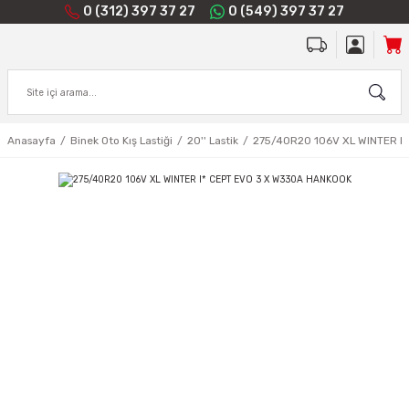
0 (312) 397 37 27
0 (549) 397 37 27
Anasayfa
Binek Oto Kış Lastiği
20'' Lastik
275/40R20 106V XL WINTER I