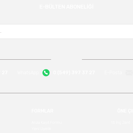
E-BÜLTEN ABONELİĞİ
Gönder
Kampanya ve yeniliklerden haberdar olmak için e-bültenimize kayıt olun.
7 27
WhatsApp
0 (549) 397 37 27
E-Posta
FORMLAR
ÖNE Ç
Arıza Kayıt Formu
13 İnç Jant
Yeni Üyelik