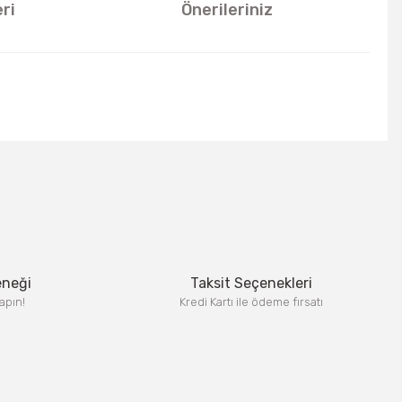
ri
Önerileriniz
u kullanarak tarafımıza iletebilirsiniz.
eneği
Taksit Seçenekleri
apın!
Kredi Kartı ile ödeme fırsatı