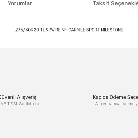
Yorumlar
Taksit Seçenekle
275/30R20 TL 97W REINF. CARMILE SPORT MILESTONE
ıklamalarında ve diğer konularda yetersiz gördüğünüz noktaları öneri formun
Görüş ve önerileriniz için teşekkür ederiz.
Bu ürüne ilk yorumu siz yapın!
Yorum Yaz
Güvenli Alışveriş
Kapıda Ödeme Seç
6 BIT SSL Sertifika ile
Alın ve kapıda ödeme y