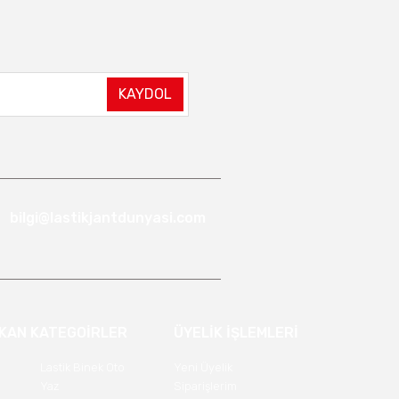
KAYDOL
bilgi@lastikjantdunyasi.com
IKAN KATEGOİRLER
ÜYELİK İŞLEMLERİ
Lastik Binek Oto
Yeni Üyelik
Yaz
Siparişlerim