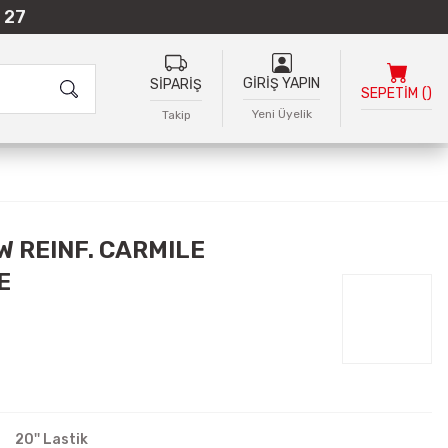
 27
GİRİŞ YAPIN
SİPARİŞ
SEPETİM
(
)
Yeni Üyelik
Takip
W REINF. CARMILE
E
20'' Lastik