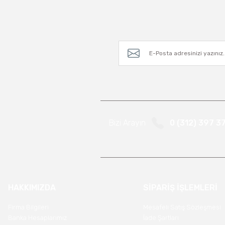
Bizi Arayın
0 (312) 397 3
HAKKIMIZDA
SİPARİŞ İŞLEMLERİ
Firma Bilgileri
Mesafeli Satış Sözleşmesi
Banka Hesaplarımız
İade Şartları