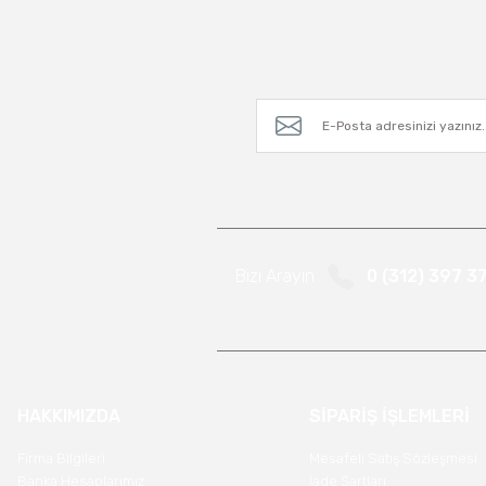
Bizi Arayın
0 (312) 397 3
HAKKIMIZDA
SİPARİŞ İŞLEMLERİ
Firma Bilgileri
Mesafeli Satış Sözleşmesi
Banka Hesaplarımız
İade Şartları