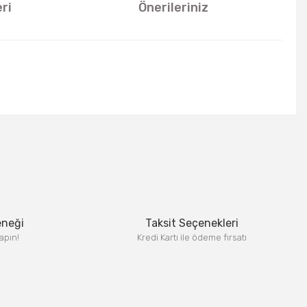
ri
Önerileriniz
u kullanarak tarafımıza iletebilirsiniz.
eneği
Taksit Seçenekleri
apın!
Kredi Kartı ile ödeme fırsatı