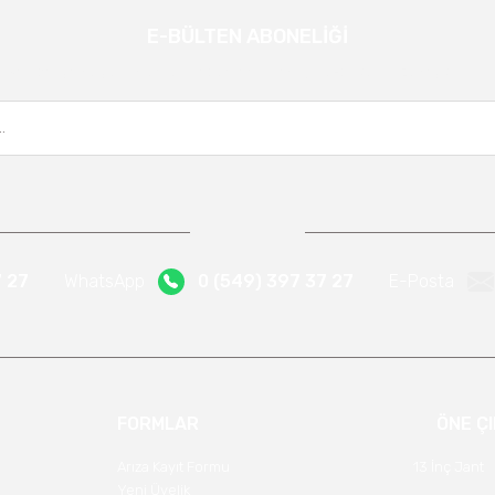
E-BÜLTEN ABONELİĞİ
Gönder
Kampanya ve yeniliklerden haberdar olmak için e-bültenimize kayıt olun.
7 27
WhatsApp
0 (549) 397 37 27
E-Posta
FORMLAR
ÖNE Ç
Arıza Kayıt Formu
13 İnç Jant
Yeni Üyelik