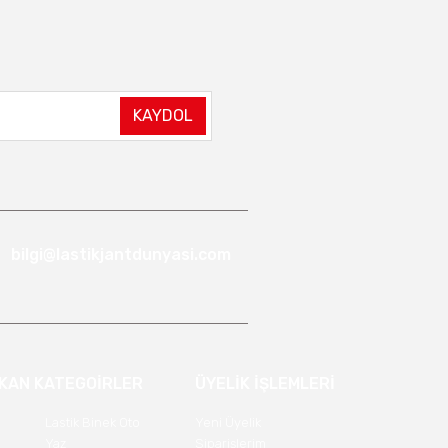
KAYDOL
bilgi@lastikjantdunyasi.com
IKAN KATEGOİRLER
ÜYELİK İŞLEMLERİ
Lastik Binek Oto
Yeni Üyelik
Yaz
Siparişlerim