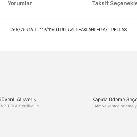
Yorumlar
Taksit Seçenekle
265/75R16 TL 119/116R LRD RWL PEAKLANDER A/T PETLAS
ıklamalarında ve diğer konularda yetersiz gördüğünüz noktaları öneri formun
Görüş ve önerileriniz için teşekkür ederiz.
Bu ürüne ilk yorumu siz yapın!
Yorum Yaz
Güvenli Alışveriş
Kapıda Ödeme Seç
6 BIT SSL Sertifika ile
Alın ve kapıda ödeme y