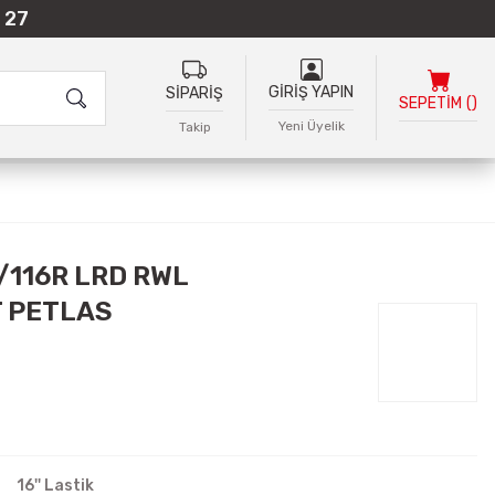
 27
GİRİŞ YAPIN
SİPARİŞ
SEPETİM
(
)
Yeni Üyelik
Takip
9/116R LRD RWL
 PETLAS
16'' Lastik