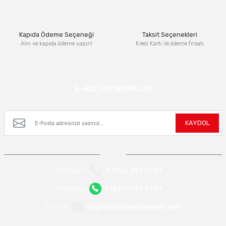
Bu ürüne benzer farklı alternatifler olmalı.
Kapıda Ödeme Seçeneği
Taksit Seçenekleri
Alın ve kapıda ödeme yapın!
Kredi Kartı ile ödeme fırsatı
Gönder
E-BÜLTEN ABONELİĞİ
Kampanya ve yeniliklerden haberdar olmak için e-bültenimize kayıt olun.
KAYDOL
Bizi Arayın
0 (312) 397 37 27
WhatsApp
0 (549) 397 37 27
E-Posta
bilgi@lastikjantdunyasi.com