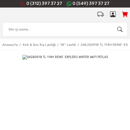
0 (312) 397 37 27
0 (549) 397 37 27
Anasayfa
4x4 & Suv Kış Lastiği
18'' Lastik
265/60R18 TL 114H REINF. EX