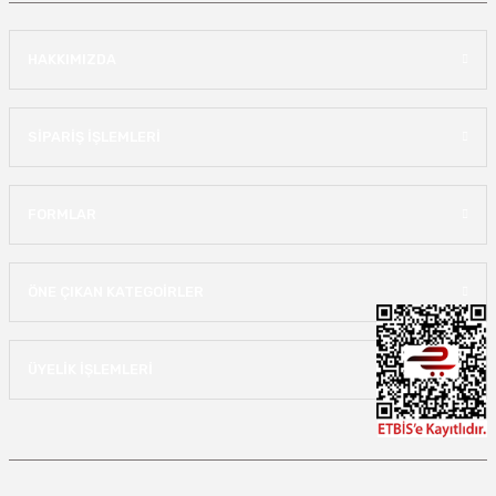
HAKKIMIZDA
SİPARİŞ İŞLEMLERİ
FORMLAR
ÖNE ÇIKAN KATEGOİRLER
ÜYELİK İŞLEMLERİ