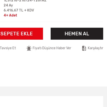
1LS1218-216724-T26YAZ
24 Ay
6.416,67 TL + KDV
4+ Adet
SEPETE EKLE
HEMEN AL
Tavsiye Et
Fiyatı Düşünce Haber Ver
Karşılaştır