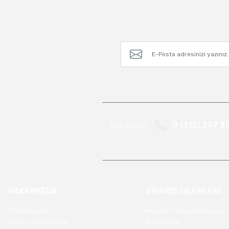
Bizi Arayın
0 (312) 397 3
HAKKIMIZDA
SİPARİŞ İŞLEMLERİ
Firma Bilgileri
Mesafeli Satış Sözleşmesi
Banka Hesaplarımız
İade Şartları