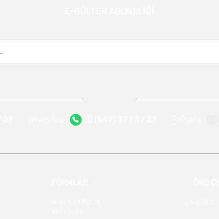
E-BÜLTEN ABONELİĞİ
Gönder
Kampanya ve yeniliklerden haberdar olmak için e-bültenimize kayıt olun.
7 27
WhatsApp
0 (549) 397 37 27
E-Posta
FORMLAR
ÖNE Ç
Arıza Kayıt Formu
13 İnç Jant
Yeni Üyelik