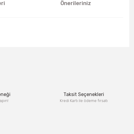
ri
Önerileriniz
u kullanarak tarafımıza iletebilirsiniz.
eneği
Taksit Seçenekleri
apın!
Kredi Kartı ile ödeme fırsatı