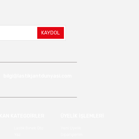
KAYDOL
bilgi@lastikjantdunyasi.com
IKAN KATEGOİRLER
ÜYELİK İŞLEMLERİ
Lastik Binek Oto
Yeni Üyelik
Yaz
Siparişlerim