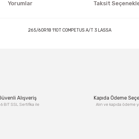
Yorumlar
Taksit Seçenekle
265/60R18 110T COMPETUS A/T 3 LASSA
ıklamalarında ve diğer konularda yetersiz gördüğünüz noktaları öneri formun
Görüş ve önerileriniz için teşekkür ederiz.
Bu ürüne ilk yorumu siz yapın!
Yorum Yaz
Güvenli Alışveriş
Kapıda Ödeme Seç
6 BIT SSL Sertifika ile
Alın ve kapıda ödeme y