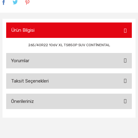
Ürün Bilgisi
265/40R22 106V XL TS850P SUV CONTİNENTAL
Yorumlar
Taksit Seçenekleri
Bu ürüne ilk yorumu siz yapın!
Önerileriniz
Yorum Yaz
Bu ürünün fiyat bilgisi, resim, ürün açıklamalarında ve diğer
konularda yetersiz gördüğünüz noktaları öneri formunu
kullanarak tarafımıza iletebilirsiniz.
Görüş ve önerileriniz için teşekkür ederiz.