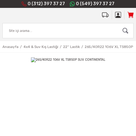
0 (312) 397 37 27
0 (549) 397 37 27
Anasayfa
4x4 & Suv Kış Lastiği
22'' Lastik
265/40R22 106V XL TS850P 