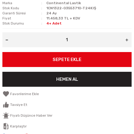
Marka
Continental Lastik
Stok Kodu
1CN1322-03553710-T24KIŞ
Garanti Süresi
24 Ay
Fiyat
11.458,33 TL + KDV
Stok Durumu
4+ Adet
SEPETE EKLE
HEMEN AL
Tavsiye Et
Fiyatı Düşünce Haber Ver
Karşılaştır