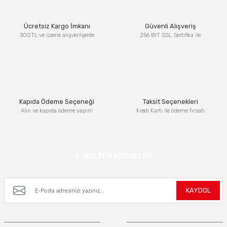
Ürün resmi kalitesiz, bozuk veya görüntülenemiyor.
Ücretsiz Kargo İmkanı
Güvenli Alışveriş
Ürün açıklamasında eksik bilgiler bulunuyor.
300TL ve üzerie alışverilşerde
256 BIT SSL Sertifika ile
Ürün bilgilerinde hatalar bulunuyor.
Ürün fiyatı diğer sitelerden daha pahalı.
Bu ürüne benzer farklı alternatifler olmalı.
Kapıda Ödeme Seçeneği
Taksit Seçenekleri
Alın ve kapıda ödeme yapın!
Kredi Kartı ile ödeme fırsatı
Gönder
E-BÜLTEN ABONELİĞİ
Kampanya ve yeniliklerden haberdar olmak için e-bültenimize kayıt olun.
KAYDOL