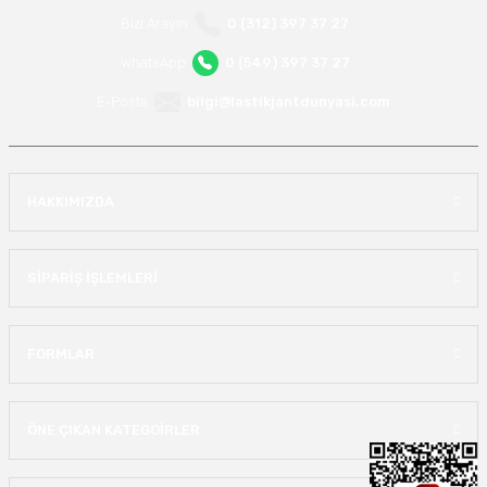
Bizi Arayın
0 (312) 397 37 27
WhatsApp
0 (549) 397 37 27
E-Posta
bilgi@lastikjantdunyasi.com
HAKKIMIZDA
SİPARİŞ İŞLEMLERİ
FORMLAR
ÖNE ÇIKAN KATEGOİRLER