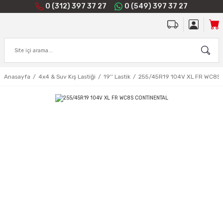
0 (312) 397 37 27
0 (549) 397 37 27
Anasayfa
4x4 & Suv Kış Lastiği
19'' Lastik
255/45R19 104V XL FR WC8S