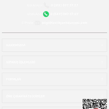
Bizi Arayın
0 (312) 397 37 27
WhatsApp
0 (549) 397 37 27
E-Posta
bilgi@lastikjantdunyasi.com
HAKKIMIZDA
SİPARİŞ İŞLEMLERİ
FORMLAR
ÖNE ÇIKAN KATEGOİRLER