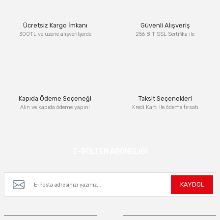
Ürün resmi kalitesiz, bozuk veya görüntülenemiyor.
Ücretsiz Kargo İmkanı
Güvenli Alışveriş
Ürün açıklamasında eksik bilgiler bulunuyor.
300TL ve üzerie alışverilşerde
256 BIT SSL Sertifika ile
Ürün bilgilerinde hatalar bulunuyor.
Ürün fiyatı diğer sitelerden daha pahalı.
Bu ürüne benzer farklı alternatifler olmalı.
Kapıda Ödeme Seçeneği
Taksit Seçenekleri
Alın ve kapıda ödeme yapın!
Kredi Kartı ile ödeme fırsatı
Gönder
E-BÜLTEN ABONELİĞİ
Kampanya ve yeniliklerden haberdar olmak için e-bültenimize kayıt olun.
KAYDOL