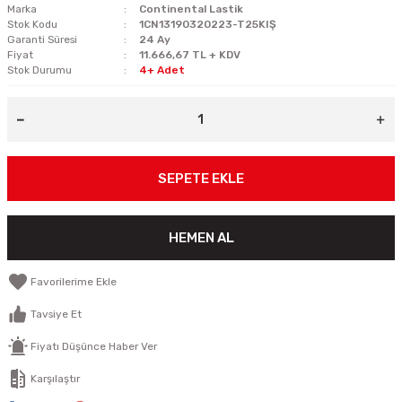
Marka
Continental Lastik
Stok Kodu
1CN13190320223-T25KIŞ
Garanti Süresi
24 Ay
Fiyat
11.666,67 TL + KDV
Stok Durumu
4+ Adet
SEPETE EKLE
HEMEN AL
Tavsiye Et
Fiyatı Düşünce Haber Ver
Karşılaştır