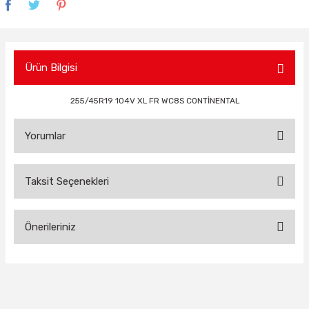
Ürün Bilgisi
255/45R19 104V XL FR WC8S CONTİNENTAL
Yorumlar
Taksit Seçenekleri
Bu ürüne ilk yorumu siz yapın!
Önerileriniz
Yorum Yaz
Bu ürünün fiyat bilgisi, resim, ürün açıklamalarında ve diğer
konularda yetersiz gördüğünüz noktaları öneri formunu
kullanarak tarafımıza iletebilirsiniz.
Görüş ve önerileriniz için teşekkür ederiz.