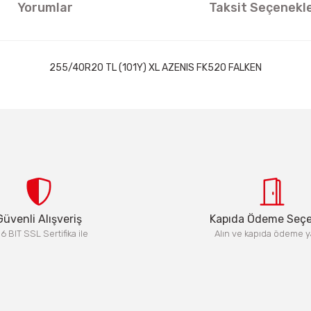
Yorumlar
Taksit Seçenekle
255/40R20 TL (101Y) XL AZENIS FK520 FALKEN
ıklamalarında ve diğer konularda yetersiz gördüğünüz noktaları öneri formun
Görüş ve önerileriniz için teşekkür ederiz.
Bu ürüne ilk yorumu siz yapın!
Yorum Yaz
Güvenli Alışveriş
Kapıda Ödeme Seç
6 BIT SSL Sertifika ile
Alın ve kapıda ödeme y