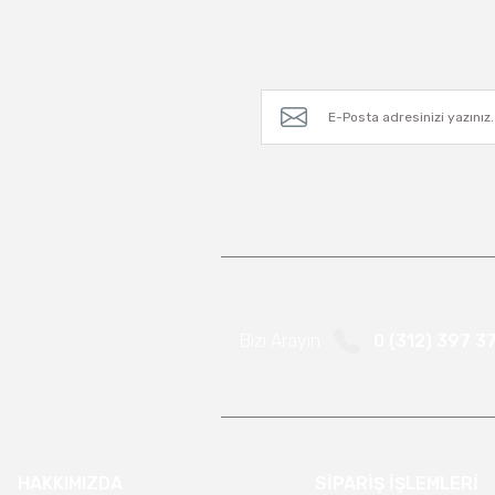
Bizi Arayın
0 (312) 397 3
HAKKIMIZDA
SİPARİŞ İŞLEMLERİ