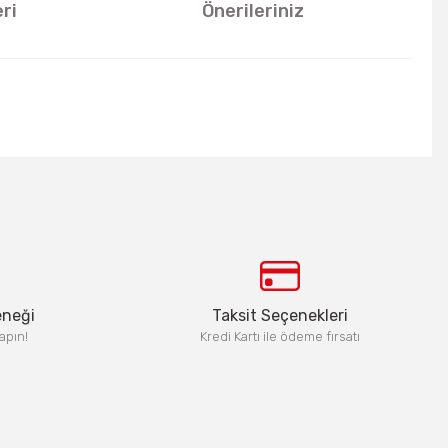
ri
Önerileriniz
u kullanarak tarafımıza iletebilirsiniz.
eneği
Taksit Seçenekleri
apın!
Kredi Kartı ile ödeme fırsatı