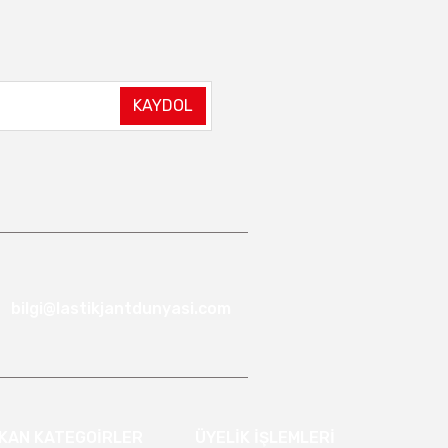
KAYDOL
bilgi@lastikjantdunyasi.com
IKAN KATEGOİRLER
ÜYELİK İŞLEMLERİ