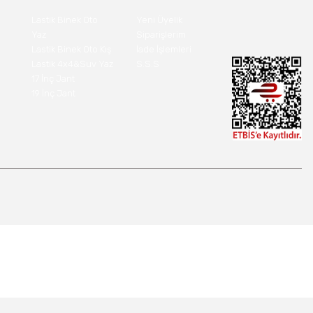
Lastik Binek Oto
Yeni Üyelik
Yaz
Siparişlerim
Lastik Binek Oto Kış
İade İşlemleri
Lastik 4x4&Suv Yaz
S.S.S
17 İnç Jant
19 İnç Jant