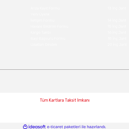
Arıza Kayıt Formu
13 İnç Jant
Yeni Üyelik
İletişim Formu
14 İnç Jant
Havale Bildirim Formu
15 İnç Jant
Kargo Takibi
16 İnç Jant
Bayi Başvuru Formu
18 İnç Jant
Uzaktan Destek
20 İnç Jant
Copyright 2022 lastikjantdunyasi.com - Tüm hakları saklıdır.
Tüm Kartlara Taksit İmkanı
ile
ideasoft
e-