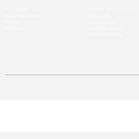
Firma Bilgileri
Mesafeli Satış Sözleşmesi
Banka Hesaplarımız
İade Şartları
İletişim
Garanti Şartları
Neden Biz?
Ödeme ve Teslimat
Gizlilik ve Güvenlik