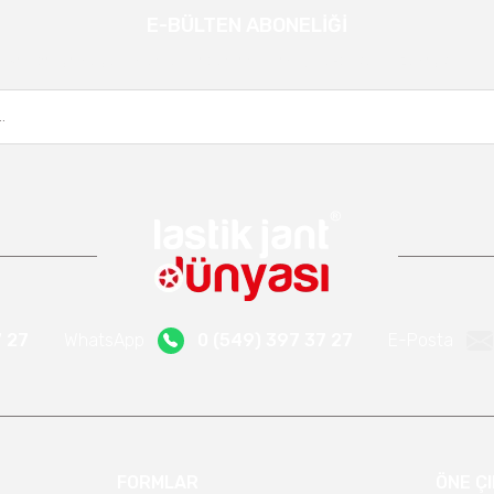
E-BÜLTEN ABONELİĞİ
Gönder
Kampanya ve yeniliklerden haberdar olmak için e-bültenimize kayıt olun.
7 27
WhatsApp
0 (549) 397 37 27
E-Posta
FORMLAR
ÖNE Ç