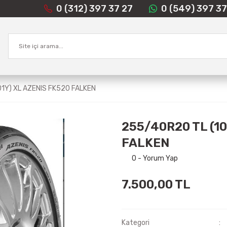
0 (312) 397 37 27
0 (549) 397 37
1Y) XL AZENIS FK520 FALKEN
255/40R20 TL (10
FALKEN
0 - Yorum Yap
7.500,00 TL
Kategori