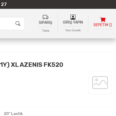
 27
GİRİŞ YAPIN
SİPARİŞ
SEPETİM
(
)
Yeni Üyelik
Takip
1Y) XL AZENIS FK520
20'' Lastik