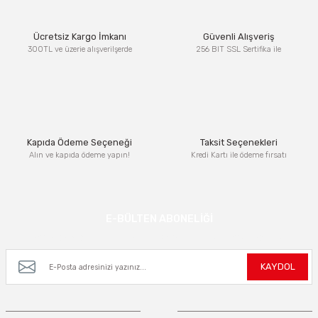
Ürün resmi kalitesiz, bozuk veya görüntülenemiyor.
Ücretsiz Kargo İmkanı
Güvenli Alışveriş
Ürün açıklamasında eksik bilgiler bulunuyor.
300TL ve üzerie alışverilşerde
256 BIT SSL Sertifika ile
Ürün bilgilerinde hatalar bulunuyor.
Ürün fiyatı diğer sitelerden daha pahalı.
Bu ürüne benzer farklı alternatifler olmalı.
Kapıda Ödeme Seçeneği
Taksit Seçenekleri
Alın ve kapıda ödeme yapın!
Kredi Kartı ile ödeme fırsatı
Gönder
E-BÜLTEN ABONELİĞİ
Kampanya ve yeniliklerden haberdar olmak için e-bültenimize kayıt olun.
KAYDOL