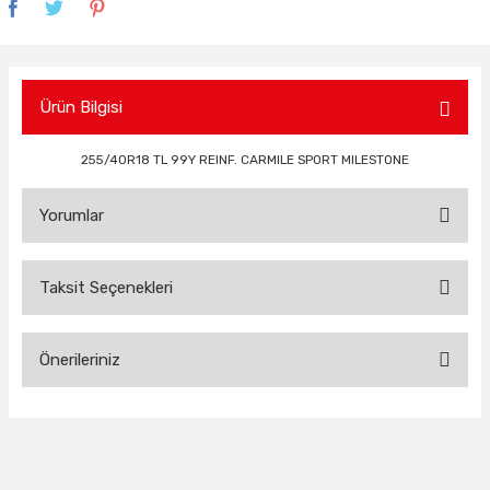
Ürün Bilgisi
255/40R18 TL 99Y REINF. CARMILE SPORT MILESTONE
Yorumlar
Taksit Seçenekleri
Bu ürüne ilk yorumu siz yapın!
Önerileriniz
Yorum Yaz
Bu ürünün fiyat bilgisi, resim, ürün açıklamalarında ve diğer
konularda yetersiz gördüğünüz noktaları öneri formunu
kullanarak tarafımıza iletebilirsiniz.
Görüş ve önerileriniz için teşekkür ederiz.