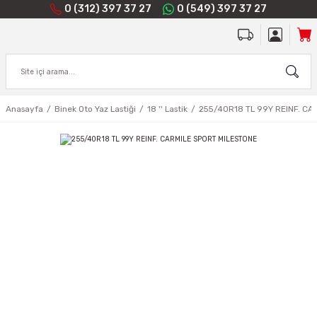
0 (312) 397 37 27
0 (549) 397 37 27
Anasayfa
Binek Oto Yaz Lastiği
18 '' Lastik
255/40R18 TL 99Y REINF. CA