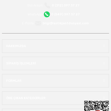
Bizi Arayın
0 (312) 397 37 27
WhatsApp
0 (549) 397 37 27
E-Posta
bilgi@lastikjantdunyasi.com
HAKKIMIZDA
SİPARİŞ İŞLEMLERİ
FORMLAR
ÖNE ÇIKAN KATEGOİRLER