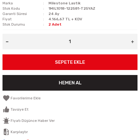
Marka
Milestone Lastik
Stok Kodu
1MIL1018-122581-T25YAZ
Garanti Süresi
24 Ay
Fiyat
4.166,67 TL + KDV
Stok Durumu
2 Adet
SEPETE EKLE
HEMEN AL
Tavsiye Et
Fiyatı Düşünce Haber Ver
Karşılaştır