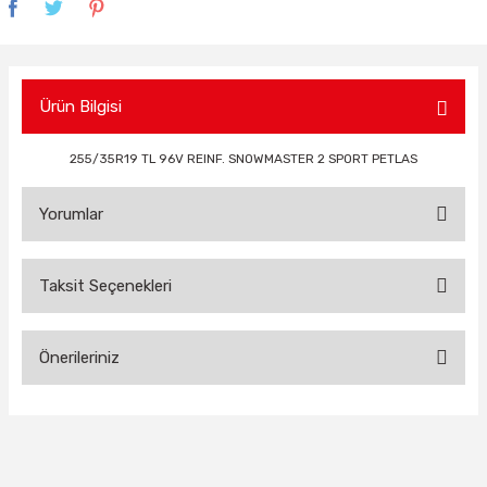
Ürün Bilgisi
255/35R19 TL 96V REINF. SNOWMASTER 2 SPORT PETLAS
Yorumlar
Taksit Seçenekleri
Bu ürüne ilk yorumu siz yapın!
Önerileriniz
Yorum Yaz
Bu ürünün fiyat bilgisi, resim, ürün açıklamalarında ve diğer
konularda yetersiz gördüğünüz noktaları öneri formunu
kullanarak tarafımıza iletebilirsiniz.
Görüş ve önerileriniz için teşekkür ederiz.