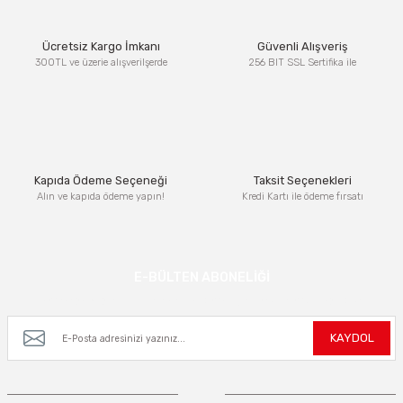
Ürün resmi kalitesiz, bozuk veya görüntülenemiyor.
Ücretsiz Kargo İmkanı
Güvenli Alışveriş
Ürün açıklamasında eksik bilgiler bulunuyor.
300TL ve üzerie alışverilşerde
256 BIT SSL Sertifika ile
Ürün bilgilerinde hatalar bulunuyor.
Ürün fiyatı diğer sitelerden daha pahalı.
Bu ürüne benzer farklı alternatifler olmalı.
Kapıda Ödeme Seçeneği
Taksit Seçenekleri
Alın ve kapıda ödeme yapın!
Kredi Kartı ile ödeme fırsatı
Gönder
E-BÜLTEN ABONELİĞİ
Kampanya ve yeniliklerden haberdar olmak için e-bültenimize kayıt olun.
KAYDOL