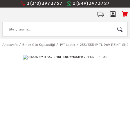
0 (312) 397 37 27
0 (549) 397 37 27
Anasayfa
Binek Oto Kış Lastiği
19'' Lastik
255/35R19 TL 96V REINF. SN