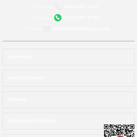
Bizi Arayın
0 (312) 397 37 27
WhatsApp
0 (549) 397 37 27
E-Posta
bilgi@lastikjantdunyasi.com
HAKKIMIZDA
SİPARİŞ İŞLEMLERİ
FORMLAR
ÖNE ÇIKAN KATEGOİRLER