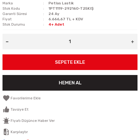
Marka
Petlas Lastik
Stok Kodu
1PT1119-292160-T25KIŞ
Garanti Süresi
24 Ay
Fiyat
6.666,67 TL + KDV
Stok Durumu
4+ Adet
SEPETE EKLE
HEMEN AL
Tavsiye Et
Fiyatı Düşünce Haber Ver
Karşılaştır