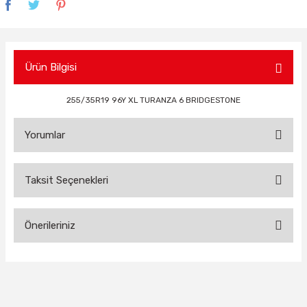
Ürün Bilgisi
255/35R19 96Y XL TURANZA 6 BRIDGESTONE
Yorumlar
Taksit Seçenekleri
Bu ürüne ilk yorumu siz yapın!
Önerileriniz
Yorum Yaz
Bu ürünün fiyat bilgisi, resim, ürün açıklamalarında ve diğer
konularda yetersiz gördüğünüz noktaları öneri formunu
kullanarak tarafımıza iletebilirsiniz.
Görüş ve önerileriniz için teşekkür ederiz.