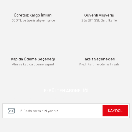
Ürün resmi kalitesiz, bozuk veya görüntülenemiyor.
Ücretsiz Kargo İmkanı
Güvenli Alışveriş
Ürün açıklamasında eksik bilgiler bulunuyor.
300TL ve üzerie alışverilşerde
256 BIT SSL Sertifika ile
Ürün bilgilerinde hatalar bulunuyor.
Ürün fiyatı diğer sitelerden daha pahalı.
Bu ürüne benzer farklı alternatifler olmalı.
Kapıda Ödeme Seçeneği
Taksit Seçenekleri
Alın ve kapıda ödeme yapın!
Kredi Kartı ile ödeme fırsatı
Gönder
E-BÜLTEN ABONELİĞİ
Kampanya ve yeniliklerden haberdar olmak için e-bültenimize kayıt olun.
KAYDOL