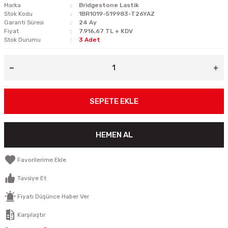
Marka
Bridgestone Lastik
Stok Kodu
1BR1019-519983-T26YAZ
Garanti Süresi
24 Ay
Fiyat
7.916,67 TL + KDV
Stok Durumu
3 Adet
SEPETE EKLE
HEMEN AL
Tavsiye Et
Fiyatı Düşünce Haber Ver
Karşılaştır