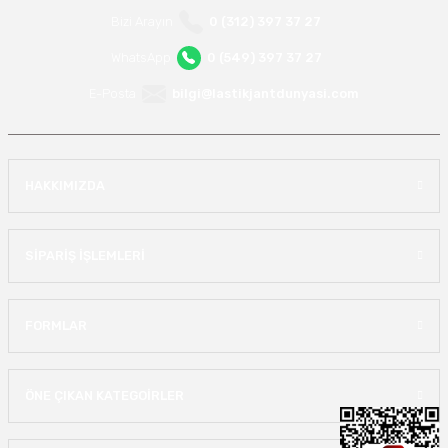
Bizi Arayın
0 (312) 397 37 27
WhatsApp
0 (549) 397 37 27
E-Posta
bilgi@lastikjantdunyasi.com
HAKKIMIZDA
SİPARİŞ İŞLEMLERİ
FORMLAR
ÖNE ÇIKAN KATEGOİRLER