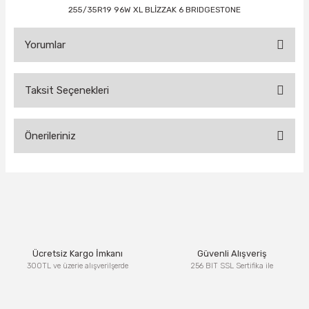
255/35R19 96W XL BLİZZAK 6 BRIDGESTONE
Yorumlar
Taksit Seçenekleri
Bu ürüne ilk yorumu siz yapın!
Önerileriniz
Yorum Yaz
Bu ürünün fiyat bilgisi, resim, ürün açıklamalarında ve diğer
konularda yetersiz gördüğünüz noktaları öneri formunu
kullanarak tarafımıza iletebilirsiniz.
Görüş ve önerileriniz için teşekkür ederiz.
Ürün resmi kalitesiz, bozuk veya görüntülenemiyor.
Ücretsiz Kargo İmkanı
Güvenli Alışveriş
Ürün açıklamasında eksik bilgiler bulunuyor.
300TL ve üzerie alışverilşerde
256 BIT SSL Sertifika ile
Ürün bilgilerinde hatalar bulunuyor.
Ürün fiyatı diğer sitelerden daha pahalı.