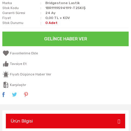
Marka
Bridgestone Lastik
Stok Kodu
1BR1119594199-T25KIŞ
Garanti Süresi
24 Ay
Fiyat
0,00 TL + KDV
Stok Durumu
0 Adet
GELINCE HABER VER
Tavsiye Et
Fiyatı Düşünce Haber Ver
Karşılaştır
Ürün Bilgisi