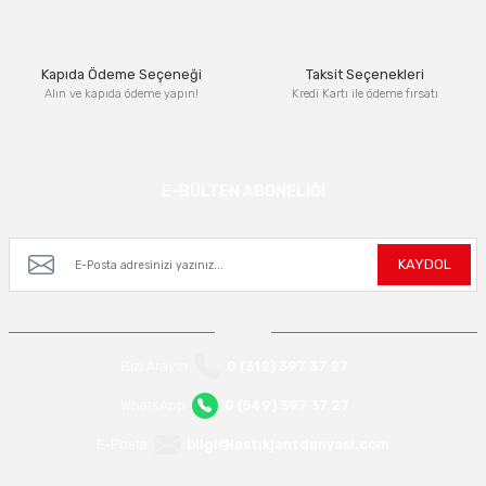
Bu ürüne benzer farklı alternatifler olmalı.
Kapıda Ödeme Seçeneği
Taksit Seçenekleri
Alın ve kapıda ödeme yapın!
Kredi Kartı ile ödeme fırsatı
Gönder
E-BÜLTEN ABONELİĞİ
Kampanya ve yeniliklerden haberdar olmak için e-bültenimize kayıt olun.
KAYDOL
Bizi Arayın
0 (312) 397 37 27
WhatsApp
0 (549) 397 37 27
E-Posta
bilgi@lastikjantdunyasi.com