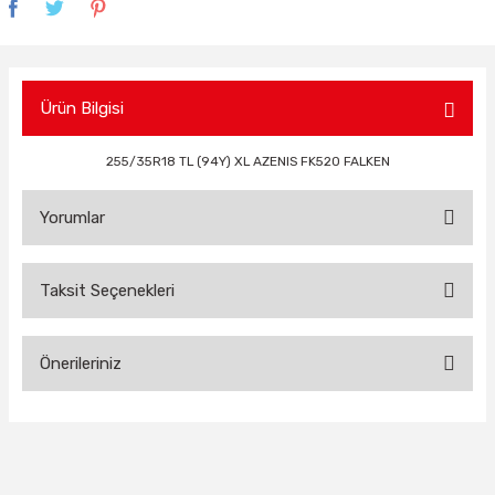
Ürün Bilgisi
255/35R18 TL (94Y) XL AZENIS FK520 FALKEN
Yorumlar
Taksit Seçenekleri
Bu ürüne ilk yorumu siz yapın!
Önerileriniz
Yorum Yaz
Bu ürünün fiyat bilgisi, resim, ürün açıklamalarında ve diğer
konularda yetersiz gördüğünüz noktaları öneri formunu
kullanarak tarafımıza iletebilirsiniz.
Görüş ve önerileriniz için teşekkür ederiz.