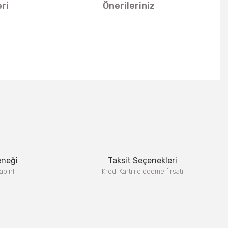
ri
Önerileriniz
u kullanarak tarafımıza iletebilirsiniz.
eneği
Taksit Seçenekleri
apın!
Kredi Kartı ile ödeme fırsatı