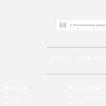
Bizi Arayın
0 (312) 397 3
HAKKIMIZDA
SİPARİŞ İŞLEMLERİ
Firma Bilgileri
Mesafeli Satış Sözleşmesi
Banka Hesaplarımız
İade Şartları