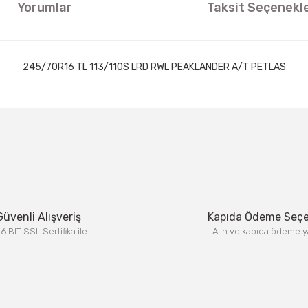
Yorumlar
Taksit Seçenekle
245/70R16 TL 113/110S LRD RWL PEAKLANDER A/T PETLAS
ıklamalarında ve diğer konularda yetersiz gördüğünüz noktaları öneri formun
Görüş ve önerileriniz için teşekkür ederiz.
Bu ürüne ilk yorumu siz yapın!
Yorum Yaz
Güvenli Alışveriş
Kapıda Ödeme Seç
6 BIT SSL Sertifika ile
Alın ve kapıda ödeme y