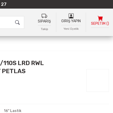
 27
GİRİŞ YAPIN
SİPARİŞ
SEPETİM
(
)
Yeni Üyelik
Takip
3/110S LRD RWL
 PETLAS
16'' Lastik