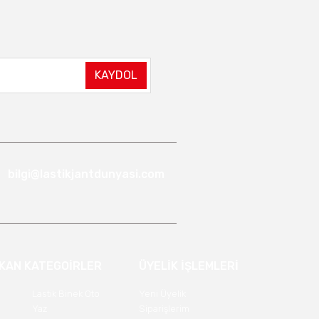
KAYDOL
bilgi@lastikjantdunyasi.com
IKAN KATEGOİRLER
ÜYELİK İŞLEMLERİ
Lastik Binek Oto
Yeni Üyelik
Yaz
Siparişlerim