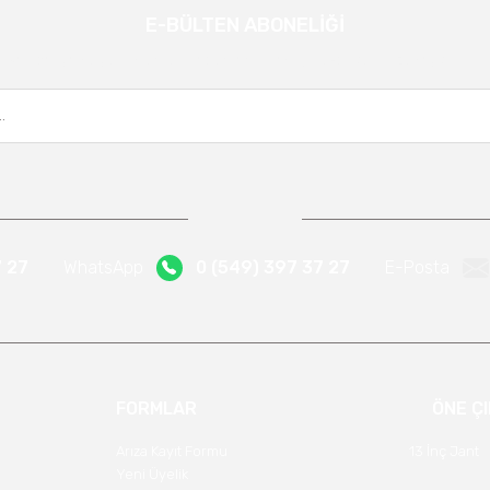
E-BÜLTEN ABONELİĞİ
Gönder
Kampanya ve yeniliklerden haberdar olmak için e-bültenimize kayıt olun.
7 27
WhatsApp
0 (549) 397 37 27
E-Posta
FORMLAR
ÖNE Ç
Arıza Kayıt Formu
13 İnç Jant
Yeni Üyelik