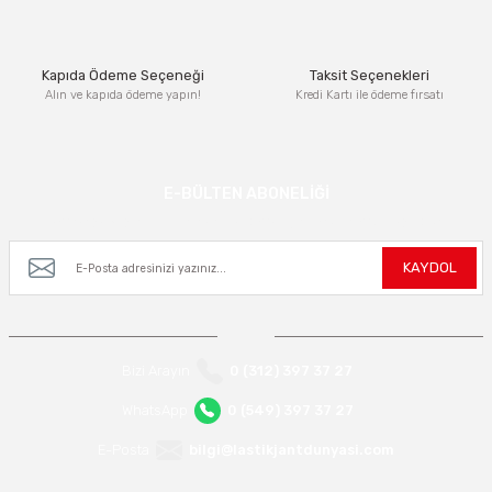
Bu ürüne benzer farklı alternatifler olmalı.
Kapıda Ödeme Seçeneği
Taksit Seçenekleri
Alın ve kapıda ödeme yapın!
Kredi Kartı ile ödeme fırsatı
Gönder
E-BÜLTEN ABONELİĞİ
Kampanya ve yeniliklerden haberdar olmak için e-bültenimize kayıt olun.
KAYDOL
Bizi Arayın
0 (312) 397 37 27
WhatsApp
0 (549) 397 37 27
E-Posta
bilgi@lastikjantdunyasi.com