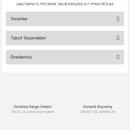
245/70R16 TL 111T REINF. (M+S) EXPLERO A/T PT421 PETLAS
Yorumlar
Taksit Seçenekleri
Bu ürüne ilk yorumu siz yapın!
Önerileriniz
Yorum Yaz
Bu ürünün fiyat bilgisi, resim, ürün açıklamalarında ve diğer
konularda yetersiz gördüğünüz noktaları öneri formunu
kullanarak tarafımıza iletebilirsiniz.
Görüş ve önerileriniz için teşekkür ederiz.
Ürün resmi kalitesiz, bozuk veya görüntülenemiyor.
Ücretsiz Kargo İmkanı
Güvenli Alışveriş
Ürün açıklamasında eksik bilgiler bulunuyor.
300TL ve üzerie alışverilşerde
256 BIT SSL Sertifika ile
Ürün bilgilerinde hatalar bulunuyor.
Ürün fiyatı diğer sitelerden daha pahalı.