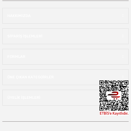
HAKKIMIZDA
SİPARİŞ İŞLEMLERİ
FORMLAR
ÖNE ÇIKAN KATEGOİRLER
ÜYELİK İŞLEMLERİ