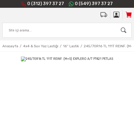
0 (312) 397 37 27
0 (549) 397 37 27
Anasayfa
4x4 & Suv Yaz Lastiği
16'' Lastik
245/70R16 TL 111T REINF. (M