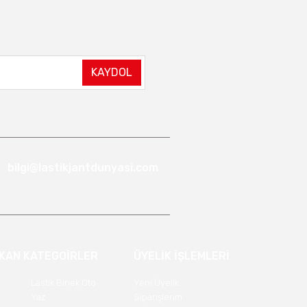
KAYDOL
bilgi@lastikjantdunyasi.com
IKAN KATEGOİRLER
ÜYELİK İŞLEMLERİ
Lastik Binek Oto
Yeni Üyelik
Yaz
Siparişlerim