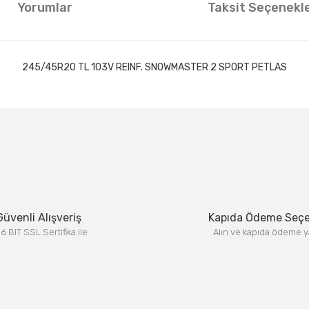
Yorumlar
Taksit Seçenekle
245/45R20 TL 103V REINF. SNOWMASTER 2 SPORT PETLAS
ıklamalarında ve diğer konularda yetersiz gördüğünüz noktaları öneri formun
Görüş ve önerileriniz için teşekkür ederiz.
Bu ürüne ilk yorumu siz yapın!
Yorum Yaz
Güvenli Alışveriş
Kapıda Ödeme Seç
6 BIT SSL Sertifika ile
Alın ve kapıda ödeme y