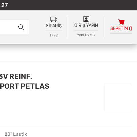
 27
GİRİŞ YAPIN
SİPARİŞ
SEPETİM
(
)
Yeni Üyelik
Takip
3V REINF.
PORT PETLAS
20'' Lastik