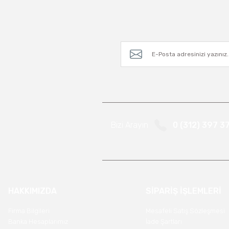
Bizi Arayın
0 (312) 397 3
HAKKIMIZDA
SİPARİŞ İŞLEMLERİ
Firma Bilgileri
Mesafeli Satış Sözleşmesi
Banka Hesaplarımız
İade Şartları