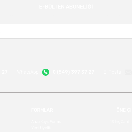
E-BÜLTEN ABONELİĞİ
Gönder
Kampanya ve yeniliklerden haberdar olmak için e-bültenimize kayıt olun.
7 27
WhatsApp
0 (549) 397 37 27
E-Posta
FORMLAR
ÖNE Ç
Arıza Kayıt Formu
13 İnç Jant
Yeni Üyelik