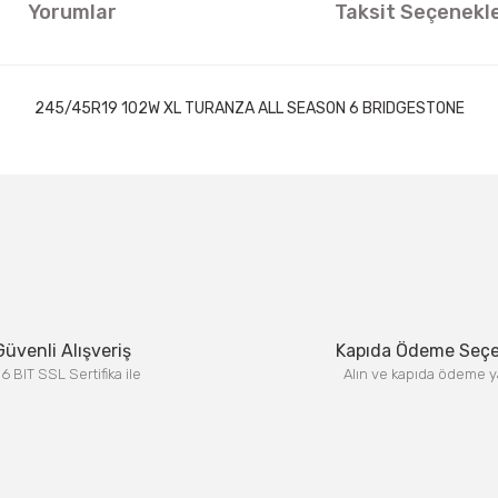
Yorumlar
Taksit Seçenekle
245/45R19 102W XL TURANZA ALL SEASON 6 BRIDGESTONE
ıklamalarında ve diğer konularda yetersiz gördüğünüz noktaları öneri formun
Görüş ve önerileriniz için teşekkür ederiz.
Bu ürüne ilk yorumu siz yapın!
Yorum Yaz
Güvenli Alışveriş
Kapıda Ödeme Seç
6 BIT SSL Sertifika ile
Alın ve kapıda ödeme y