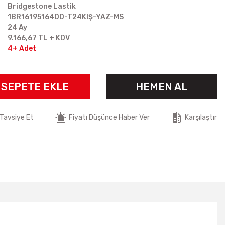
Bridgestone Lastik
1BR1619516400-T24KIŞ-YAZ-MS
24 Ay
9.166,67 TL + KDV
4+ Adet
SEPETE EKLE
HEMEN AL
Tavsiye Et
Fiyatı Düşünce Haber Ver
Karşılaştır