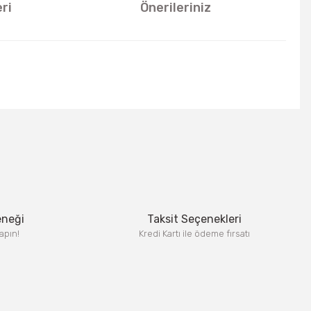
ri
Önerileriniz
u kullanarak tarafımıza iletebilirsiniz.
eneği
Taksit Seçenekleri
apın!
Kredi Kartı ile ödeme fırsatı