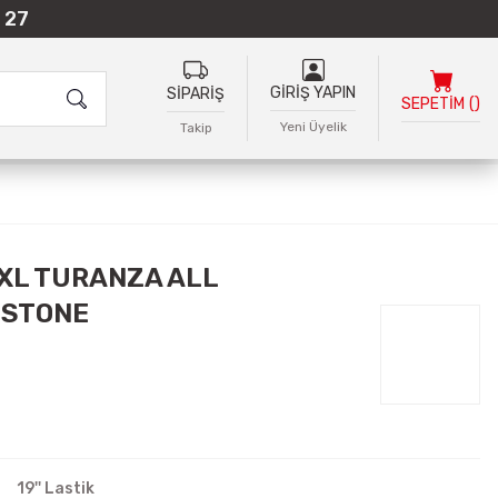
 27
GİRİŞ YAPIN
SİPARİŞ
SEPETİM
(
)
Yeni Üyelik
Takip
 XL TURANZA ALL
ESTONE
19'' Lastik