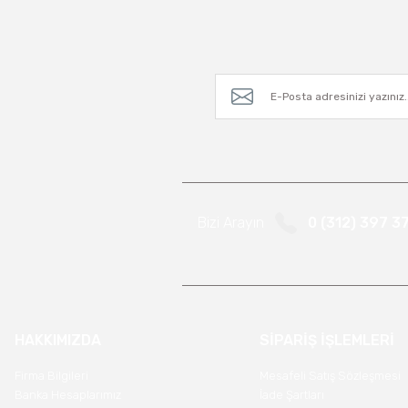
Bizi Arayın
0 (312) 397 3
HAKKIMIZDA
SİPARİŞ İŞLEMLERİ
Firma Bilgileri
Mesafeli Satış Sözleşmesi
Banka Hesaplarımız
İade Şartları