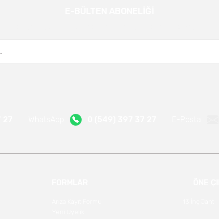
E-BÜLTEN ABONELİĞİ
Gönder
Kampanya ve yeniliklerden haberdar olmak için e-bültenimize kayıt olun.
7 27
WhatsApp
0 (549) 397 37 27
E-Posta
FORMLAR
ÖNE Ç
Arıza Kayıt Formu
13 İnç Jant
Yeni Üyelik