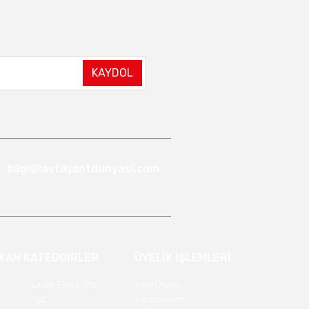
KAYDOL
bilgi@lastikjantdunyasi.com
IKAN KATEGOİRLER
ÜYELİK İŞLEMLERİ
Lastik Binek Oto
Yeni Üyelik
Yaz
Siparişlerim