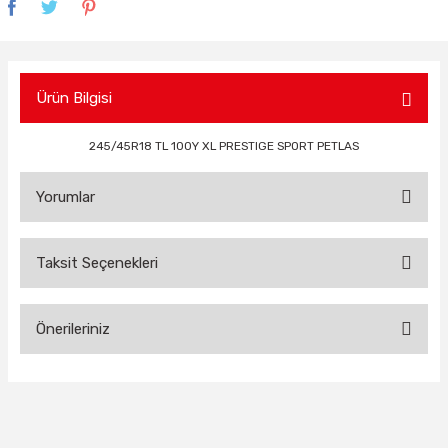
Ürün Bilgisi
245/45R18 TL 100Y XL PRESTIGE SPORT PETLAS
Yorumlar
Taksit Seçenekleri
Bu ürüne ilk yorumu siz yapın!
Önerileriniz
Yorum Yaz
Bu ürünün fiyat bilgisi, resim, ürün açıklamalarında ve diğer
konularda yetersiz gördüğünüz noktaları öneri formunu
kullanarak tarafımıza iletebilirsiniz.
Görüş ve önerileriniz için teşekkür ederiz.