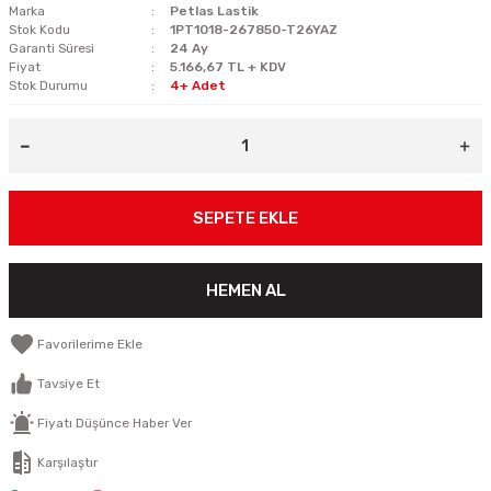
Marka
Petlas Lastik
Stok Kodu
1PT1018-267850-T26YAZ
Garanti Süresi
24 Ay
Fiyat
5.166,67 TL + KDV
Stok Durumu
4+ Adet
SEPETE EKLE
HEMEN AL
Tavsiye Et
Fiyatı Düşünce Haber Ver
Karşılaştır