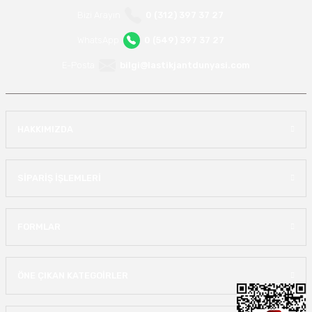
Bizi Arayın
0 (312) 397 37 27
WhatsApp
0 (549) 397 37 27
E-Posta
bilgi@lastikjantdunyasi.com
HAKKIMIZDA
SİPARİŞ İŞLEMLERİ
FORMLAR
ÖNE ÇIKAN KATEGOİRLER