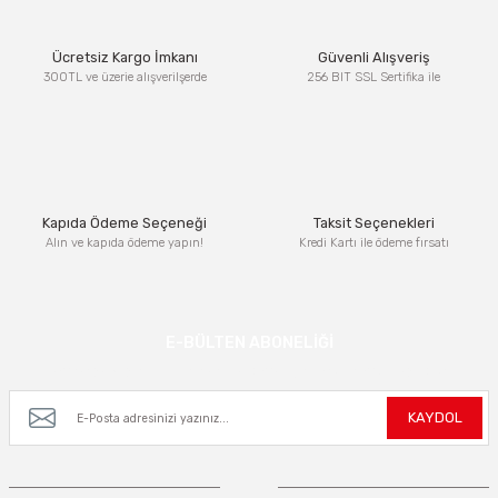
Ürün resmi kalitesiz, bozuk veya görüntülenemiyor.
Ücretsiz Kargo İmkanı
Güvenli Alışveriş
Ürün açıklamasında eksik bilgiler bulunuyor.
300TL ve üzerie alışverilşerde
256 BIT SSL Sertifika ile
Ürün bilgilerinde hatalar bulunuyor.
Ürün fiyatı diğer sitelerden daha pahalı.
Bu ürüne benzer farklı alternatifler olmalı.
Kapıda Ödeme Seçeneği
Taksit Seçenekleri
Alın ve kapıda ödeme yapın!
Kredi Kartı ile ödeme fırsatı
Gönder
E-BÜLTEN ABONELİĞİ
Kampanya ve yeniliklerden haberdar olmak için e-bültenimize kayıt olun.
KAYDOL