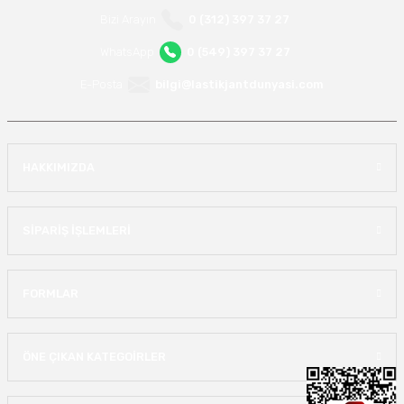
Bizi Arayın
0 (312) 397 37 27
WhatsApp
0 (549) 397 37 27
E-Posta
bilgi@lastikjantdunyasi.com
HAKKIMIZDA
SİPARİŞ İŞLEMLERİ
FORMLAR
ÖNE ÇIKAN KATEGOİRLER