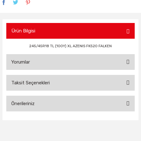
Ürün Bilgisi
245/45R18 TL (100Y) XL AZENIS FK520 FALKEN
Yorumlar
Taksit Seçenekleri
Bu ürüne ilk yorumu siz yapın!
Önerileriniz
Yorum Yaz
Bu ürünün fiyat bilgisi, resim, ürün açıklamalarında ve diğer
konularda yetersiz gördüğünüz noktaları öneri formunu
kullanarak tarafımıza iletebilirsiniz.
Görüş ve önerileriniz için teşekkür ederiz.