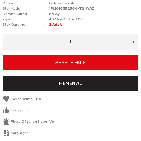
Marka
Falken Lastik
Stok Kodu
1FL1018352584-T24YAZ
Garanti Süresi
24 Ay
Fiyat
4.916,67 TL + KDV
Stok Durumu
2 Adet
SEPETE EKLE
HEMEN AL
Tavsiye Et
Fiyatı Düşünce Haber Ver
Karşılaştır