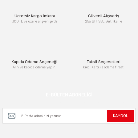
Ürün resmi kalitesiz, bozuk veya görüntülenemiyor.
Ücretsiz Kargo İmkanı
Güvenli Alışveriş
Ürün açıklamasında eksik bilgiler bulunuyor.
300TL ve üzerie alışverilşerde
256 BIT SSL Sertifika ile
Ürün bilgilerinde hatalar bulunuyor.
Ürün fiyatı diğer sitelerden daha pahalı.
Bu ürüne benzer farklı alternatifler olmalı.
Kapıda Ödeme Seçeneği
Taksit Seçenekleri
Alın ve kapıda ödeme yapın!
Kredi Kartı ile ödeme fırsatı
Gönder
E-BÜLTEN ABONELİĞİ
Kampanya ve yeniliklerden haberdar olmak için e-bültenimize kayıt olun.
KAYDOL