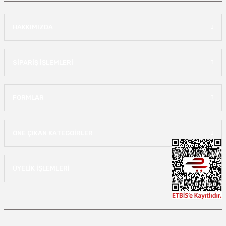
HAKKIMIZDA
SİPARİŞ İŞLEMLERİ
FORMLAR
ÖNE ÇIKAN KATEGOİRLER
ÜYELİK İŞLEMLERİ