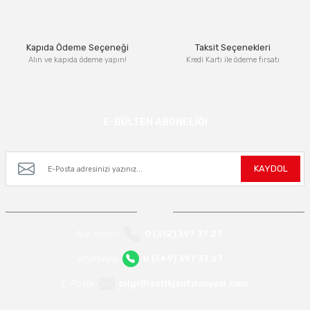
Bu ürüne benzer farklı alternatifler olmalı.
Kapıda Ödeme Seçeneği
Taksit Seçenekleri
Alın ve kapıda ödeme yapın!
Kredi Kartı ile ödeme fırsatı
Gönder
E-BÜLTEN ABONELİĞİ
Kampanya ve yeniliklerden haberdar olmak için e-bültenimize kayıt olun.
KAYDOL
Bizi Arayın
0 (312) 397 37 27
WhatsApp
0 (549) 397 37 27
E-Posta
bilgi@lastikjantdunyasi.com