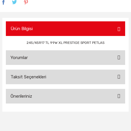
Ürün Bilgisi
245/45R17 TL 99W XL PRESTIGE SPORT PETLAS
Yorumlar
Taksit Seçenekleri
Bu ürüne ilk yorumu siz yapın!
Önerileriniz
Yorum Yaz
Bu ürünün fiyat bilgisi, resim, ürün açıklamalarında ve diğer
konularda yetersiz gördüğünüz noktaları öneri formunu
kullanarak tarafımıza iletebilirsiniz.
Görüş ve önerileriniz için teşekkür ederiz.