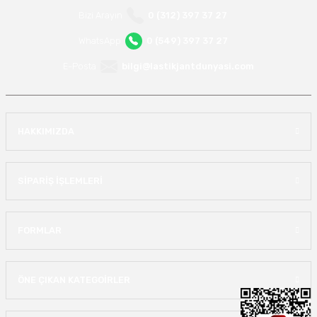
Bizi Arayın
0 (312) 397 37 27
WhatsApp
0 (549) 397 37 27
E-Posta
bilgi@lastikjantdunyasi.com
HAKKIMIZDA
SİPARİŞ İŞLEMLERİ
FORMLAR
ÖNE ÇIKAN KATEGOİRLER