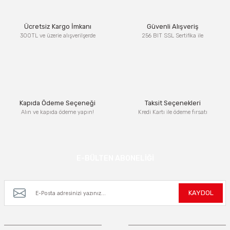
Ürün resmi kalitesiz, bozuk veya görüntülenemiyor.
Ücretsiz Kargo İmkanı
Güvenli Alışveriş
Ürün açıklamasında eksik bilgiler bulunuyor.
300TL ve üzerie alışverilşerde
256 BIT SSL Sertifika ile
Ürün bilgilerinde hatalar bulunuyor.
Ürün fiyatı diğer sitelerden daha pahalı.
Bu ürüne benzer farklı alternatifler olmalı.
Kapıda Ödeme Seçeneği
Taksit Seçenekleri
Alın ve kapıda ödeme yapın!
Kredi Kartı ile ödeme fırsatı
Gönder
E-BÜLTEN ABONELİĞİ
Kampanya ve yeniliklerden haberdar olmak için e-bültenimize kayıt olun.
KAYDOL