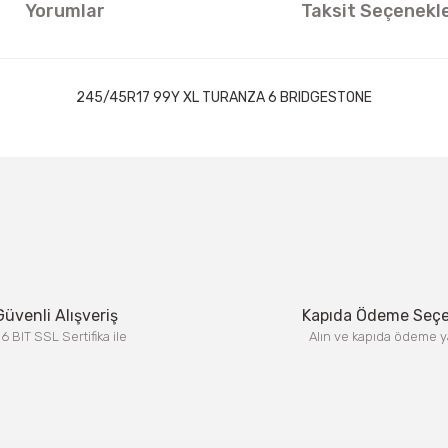
Yorumlar
Taksit Seçenekle
245/45R17 99Y XL TURANZA 6 BRIDGESTONE
ıklamalarında ve diğer konularda yetersiz gördüğünüz noktaları öneri formun
Görüş ve önerileriniz için teşekkür ederiz.
Bu ürüne ilk yorumu siz yapın!
Yorum Yaz
Güvenli Alışveriş
Kapıda Ödeme Seç
6 BIT SSL Sertifika ile
Alın ve kapıda ödeme y