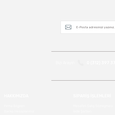
Bizi Arayın
0 (312) 397 3
HAKKIMIZDA
SİPARİŞ İŞLEMLERİ
Firma Bilgileri
Mesafeli Satış Sözleşmesi
Banka Hesaplarımız
İade Şartları