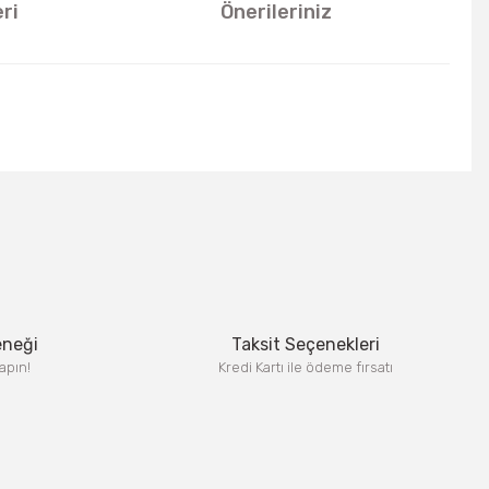
ri
Önerileriniz
u kullanarak tarafımıza iletebilirsiniz.
eneği
Taksit Seçenekleri
apın!
Kredi Kartı ile ödeme fırsatı