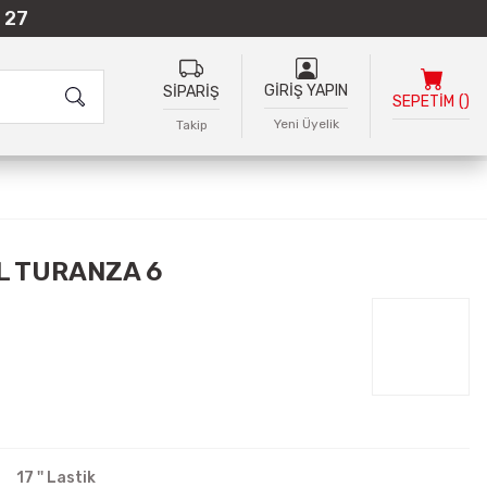
 27
GİRİŞ YAPIN
SİPARİŞ
SEPETİM
(
)
Yeni Üyelik
Takip
L TURANZA 6
17 '' Lastik