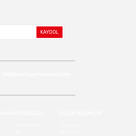
KAYDOL
bilgi@lastikjantdunyasi.com
IKAN KATEGOİRLER
ÜYELİK İŞLEMLERİ
Lastik Binek Oto
Yeni Üyelik
Yaz
Siparişlerim