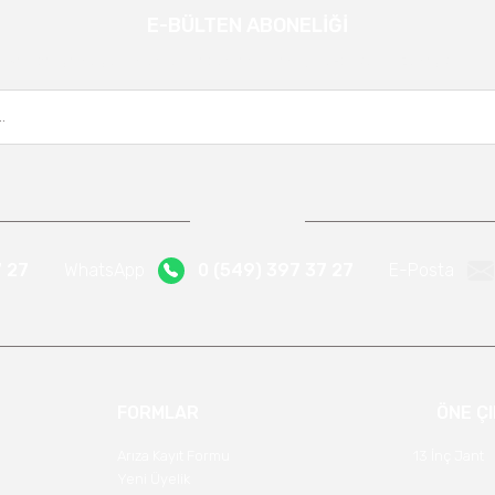
E-BÜLTEN ABONELİĞİ
Gönder
Kampanya ve yeniliklerden haberdar olmak için e-bültenimize kayıt olun.
7 27
WhatsApp
0 (549) 397 37 27
E-Posta
FORMLAR
ÖNE Ç
Arıza Kayıt Formu
13 İnç Jant
Yeni Üyelik