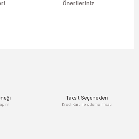
ri
Önerileriniz
u kullanarak tarafımıza iletebilirsiniz.
eneği
Taksit Seçenekleri
apın!
Kredi Kartı ile ödeme fırsatı