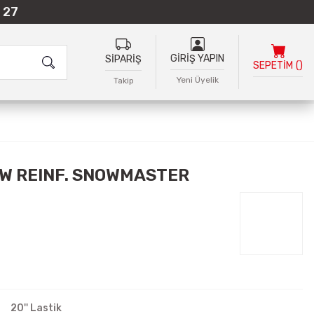
 27
GİRİŞ YAPIN
SİPARİŞ
SEPETİM
(
)
Yeni Üyelik
Takip
9W REINF. SNOWMASTER
20'' Lastik