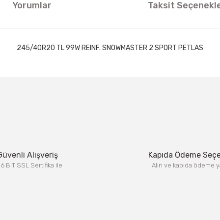
Yorumlar
Taksit Seçenekle
245/40R20 TL 99W REINF. SNOWMASTER 2 SPORT PETLAS
ıklamalarında ve diğer konularda yetersiz gördüğünüz noktaları öneri formun
Görüş ve önerileriniz için teşekkür ederiz.
Bu ürüne ilk yorumu siz yapın!
Yorum Yaz
Güvenli Alışveriş
Kapıda Ödeme Seç
6 BIT SSL Sertifika ile
Alın ve kapıda ödeme y