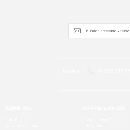
Bizi Arayın
0 (312) 397 3
HAKKIMIZDA
SİPARİŞ İŞLEMLERİ
Firma Bilgileri
Mesafeli Satış Sözleşmesi
Banka Hesaplarımız
İade Şartları