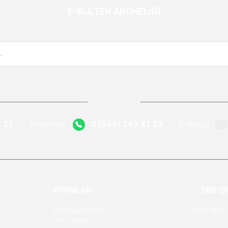
E-BÜLTEN ABONELİĞİ
Gönder
Kampanya ve yeniliklerden haberdar olmak için e-bültenimize kayıt olun.
7 27
WhatsApp
0 (549) 397 37 27
E-Posta
FORMLAR
ÖNE Ç
Arıza Kayıt Formu
13 İnç Jant
Yeni Üyelik