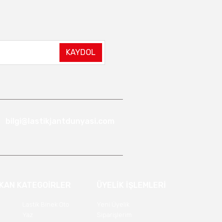
KAYDOL
bilgi@lastikjantdunyasi.com
IKAN KATEGOİRLER
ÜYELİK İŞLEMLERİ
Lastik Binek Oto
Yeni Üyelik
Yaz
Siparişlerim