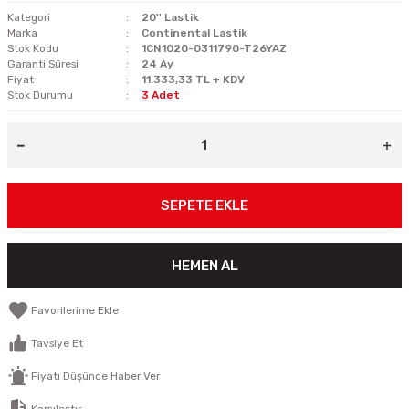
Kategori
20'' Lastik
Marka
Continental Lastik
Stok Kodu
1CN1020-0311790-T26YAZ
Garanti Süresi
24 Ay
Fiyat
11.333,33 TL + KDV
Stok Durumu
3 Adet
SEPETE EKLE
HEMEN AL
Tavsiye Et
Fiyatı Düşünce Haber Ver
Karşılaştır