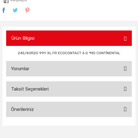
Ürün Bilgisi
245/40R20 99Y XL FR ECOCONTACT 6 Q *MO CONTİNENTAL
Yorumlar
Taksit Seçenekleri
Bu ürüne ilk yorumu siz yapın!
Önerileriniz
Yorum Yaz
Bu ürünün fiyat bilgisi, resim, ürün açıklamalarında ve diğer
konularda yetersiz gördüğünüz noktaları öneri formunu
kullanarak tarafımıza iletebilirsiniz.