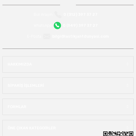
Bizi Arayın
0 (312) 397 37 27
WhatsApp
0 (549) 397 37 27
E-Posta
bilgi@lastikjantdunyasi.com
HAKKIMIZDA
SİPARİŞ İŞLEMLERİ
FORMLAR
ÖNE ÇIKAN KATEGOİRLER