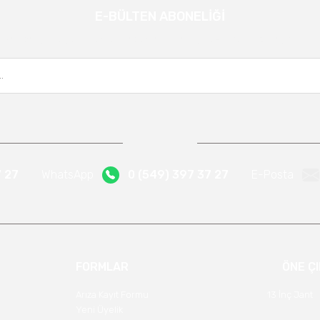
E-BÜLTEN ABONELİĞİ
Gönder
Kampanya ve yeniliklerden haberdar olmak için e-bültenimize kayıt olun.
7 27
WhatsApp
0 (549) 397 37 27
E-Posta
FORMLAR
ÖNE Ç
Arıza Kayıt Formu
13 İnç Jant
Yeni Üyelik