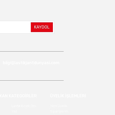
KAYDOL
bilgi@lastikjantdunyasi.com
IKAN KATEGOİRLER
ÜYELİK İŞLEMLERİ
Lastik Binek Oto
Yeni Üyelik
Yaz
Siparişlerim