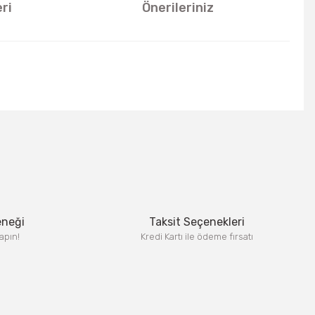
ri
Önerileriniz
u kullanarak tarafımıza iletebilirsiniz.
eneği
Taksit Seçenekleri
apın!
Kredi Kartı ile ödeme fırsatı