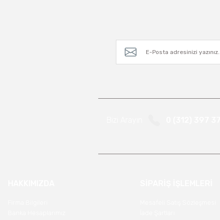
Bizi Arayın
0 (312) 397 3
HAKKIMIZDA
SİPARİŞ İŞLEMLERİ
Firma Bilgileri
Mesafeli Satış Sözleşmesi
Banka Hesaplarımız
İade Şartları