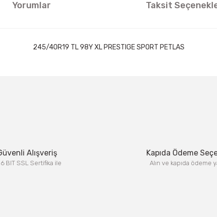
Yorumlar
Taksit Seçenekle
245/40R19 TL 98Y XL PRESTIGE SPORT PETLAS
ıklamalarında ve diğer konularda yetersiz gördüğünüz noktaları öneri formun
Görüş ve önerileriniz için teşekkür ederiz.
Bu ürüne ilk yorumu siz yapın!
Yorum Yaz
Güvenli Alışveriş
Kapıda Ödeme Seç
6 BIT SSL Sertifika ile
Alın ve kapıda ödeme y