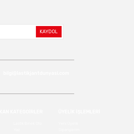
KAYDOL
bilgi@lastikjantdunyasi.com
IKAN KATEGOİRLER
ÜYELİK İŞLEMLERİ
Lastik Binek Oto
Yeni Üyelik
Yaz
Siparişlerim