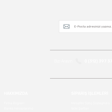
Bizi Arayın
0 (312) 397 3
HAKKIMIZDA
SİPARİŞ İŞLEMLERİ
Firma Bilgileri
Mesafeli Satış Sözleşmesi
Banka Hesaplarımız
İade Şartları