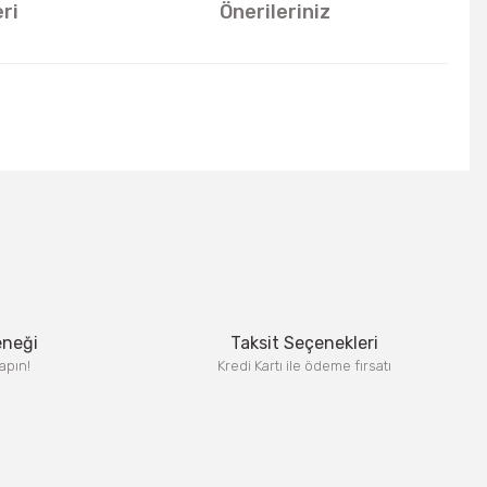
ri
Önerileriniz
u kullanarak tarafımıza iletebilirsiniz.
eneği
Taksit Seçenekleri
apın!
Kredi Kartı ile ödeme fırsatı