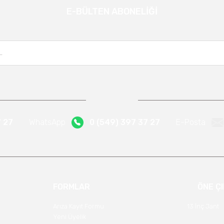
E-BÜLTEN ABONELİĞİ
Gönder
Kampanya ve yeniliklerden haberdar olmak için e-bültenimize kayıt olun.
7 27
WhatsApp
0 (549) 397 37 27
E-Posta
FORMLAR
ÖNE Ç
Arıza Kayıt Formu
13 İnç Jant
Yeni Üyelik