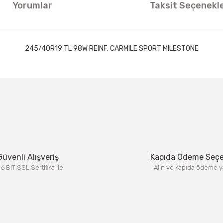
Yorumlar
Taksit Seçenekle
245/40R19 TL 98W REINF. CARMILE SPORT MILESTONE
ıklamalarında ve diğer konularda yetersiz gördüğünüz noktaları öneri formun
Görüş ve önerileriniz için teşekkür ederiz.
Bu ürüne ilk yorumu siz yapın!
Yorum Yaz
Güvenli Alışveriş
Kapıda Ödeme Seç
6 BIT SSL Sertifika ile
Alın ve kapıda ödeme y