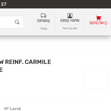
 27
GİRİŞ YAPIN
SİPARİŞ
SEPETİM
(
)
Yeni Üyelik
Takip
W REINF. CARMILE
E
19'' Lastik