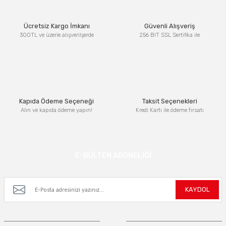
Ürün resmi kalitesiz, bozuk veya görüntülenemiyor.
Ücretsiz Kargo İmkanı
Güvenli Alışveriş
Ürün açıklamasında eksik bilgiler bulunuyor.
300TL ve üzerie alışverilşerde
256 BIT SSL Sertifika ile
Ürün bilgilerinde hatalar bulunuyor.
Ürün fiyatı diğer sitelerden daha pahalı.
Bu ürüne benzer farklı alternatifler olmalı.
Kapıda Ödeme Seçeneği
Taksit Seçenekleri
Alın ve kapıda ödeme yapın!
Kredi Kartı ile ödeme fırsatı
Gönder
E-BÜLTEN ABONELİĞİ
Kampanya ve yeniliklerden haberdar olmak için e-bültenimize kayıt olun.
KAYDOL