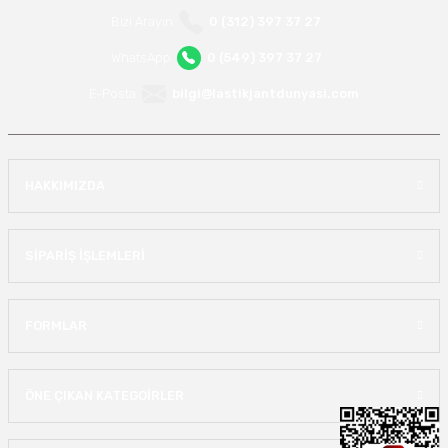
Bizi Arayın
0 (312) 397 37 27
WhatsApp
0 (549) 397 37 27
E-Posta
bilgi@lastikjantdunyasi.com
HAKKIMIZDA
SİPARİŞ İŞLEMLERİ
FORMLAR
ÖNE ÇIKAN KATEGOİRLER