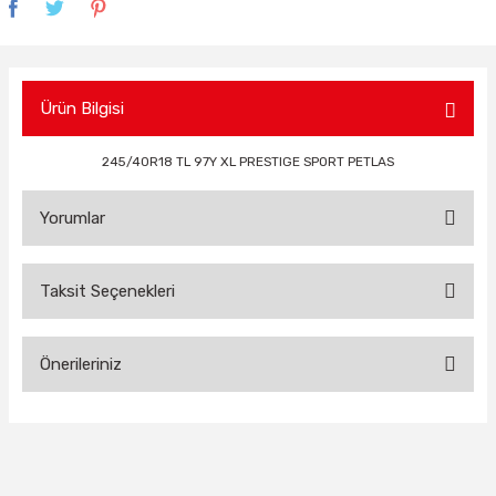
Ürün Bilgisi
245/40R18 TL 97Y XL PRESTIGE SPORT PETLAS
Yorumlar
Taksit Seçenekleri
Bu ürüne ilk yorumu siz yapın!
Önerileriniz
Yorum Yaz
Bu ürünün fiyat bilgisi, resim, ürün açıklamalarında ve diğer
konularda yetersiz gördüğünüz noktaları öneri formunu
kullanarak tarafımıza iletebilirsiniz.
Görüş ve önerileriniz için teşekkür ederiz.