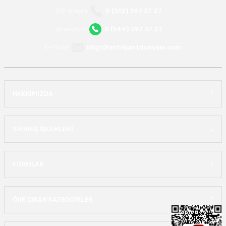
Bizi Arayın
0 (312) 397 37 27
WhatsApp
0 (549) 397 37 27
E-Posta
bilgi@lastikjantdunyasi.com
HAKKIMIZDA
SİPARİŞ İŞLEMLERİ
FORMLAR
ÖNE ÇIKAN KATEGOİRLER