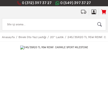
0 (312) 397 37 27
0 (549) 397 37 27
Anasayfa
Binek Oto Yaz Lastiği
20'' Lastik
245/35R20 TL 95W REINF. C