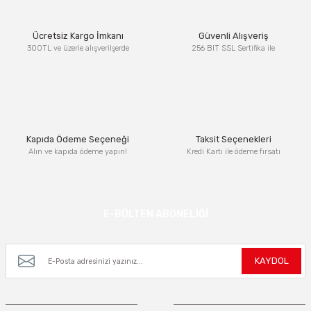
Ürün resmi kalitesiz, bozuk veya görüntülenemiyor.
Ücretsiz Kargo İmkanı
Güvenli Alışveriş
Ürün açıklamasında eksik bilgiler bulunuyor.
300TL ve üzerie alışverilşerde
256 BIT SSL Sertifika ile
Ürün bilgilerinde hatalar bulunuyor.
Ürün fiyatı diğer sitelerden daha pahalı.
Bu ürüne benzer farklı alternatifler olmalı.
Kapıda Ödeme Seçeneği
Taksit Seçenekleri
Alın ve kapıda ödeme yapın!
Kredi Kartı ile ödeme fırsatı
Gönder
E-BÜLTEN ABONELİĞİ
Kampanya ve yeniliklerden haberdar olmak için e-bültenimize kayıt olun.
KAYDOL