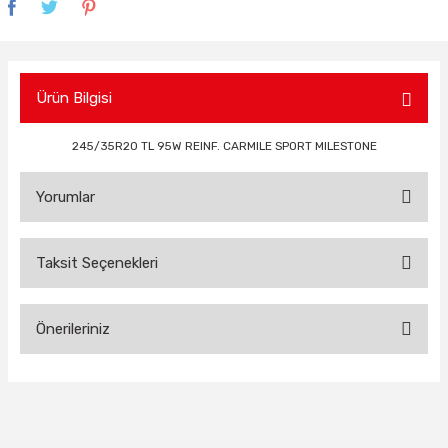
Ürün Bilgisi
245/35R20 TL 95W REINF. CARMILE SPORT MILESTONE
Yorumlar
Taksit Seçenekleri
Bu ürüne ilk yorumu siz yapın!
Önerileriniz
Yorum Yaz
Bu ürünün fiyat bilgisi, resim, ürün açıklamalarında ve diğer
konularda yetersiz gördüğünüz noktaları öneri formunu
kullanarak tarafımıza iletebilirsiniz.
Görüş ve önerileriniz için teşekkür ederiz.