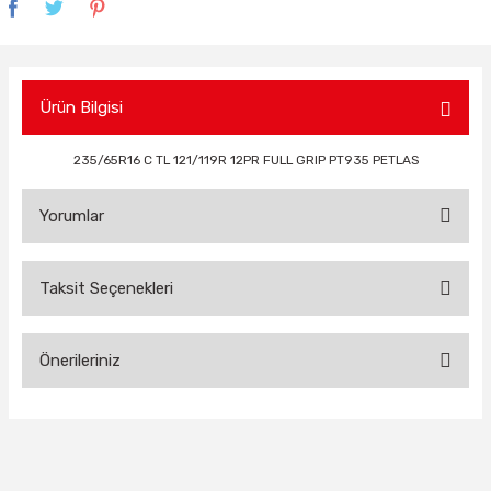
Ürün Bilgisi
235/65R16 C TL 121/119R 12PR FULL GRIP PT935 PETLAS
Yorumlar
Taksit Seçenekleri
Bu ürüne ilk yorumu siz yapın!
Önerileriniz
Yorum Yaz
Bu ürünün fiyat bilgisi, resim, ürün açıklamalarında ve diğer
konularda yetersiz gördüğünüz noktaları öneri formunu
kullanarak tarafımıza iletebilirsiniz.
Görüş ve önerileriniz için teşekkür ederiz.