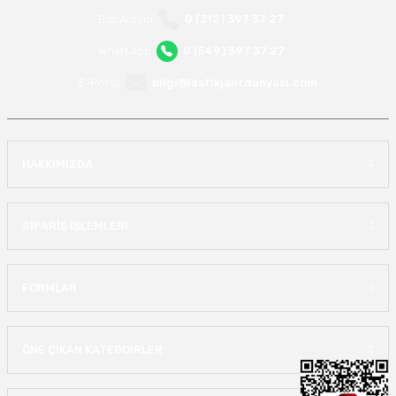
Bizi Arayın
0 (312) 397 37 27
WhatsApp
0 (549) 397 37 27
E-Posta
bilgi@lastikjantdunyasi.com
HAKKIMIZDA
SİPARİŞ İŞLEMLERİ
FORMLAR
ÖNE ÇIKAN KATEGOİRLER