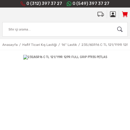
0 (312) 397 37 27
0 (549) 397 37 27
Anasayfa
Hafif Ticari Kış Lastiği
16'' Lastik
235/65R16 C TL 121/119R 12P