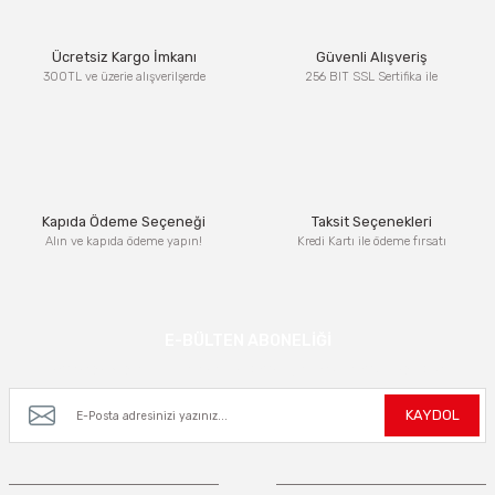
Ürün resmi kalitesiz, bozuk veya görüntülenemiyor.
Ücretsiz Kargo İmkanı
Güvenli Alışveriş
Ürün açıklamasında eksik bilgiler bulunuyor.
300TL ve üzerie alışverilşerde
256 BIT SSL Sertifika ile
Ürün bilgilerinde hatalar bulunuyor.
Ürün fiyatı diğer sitelerden daha pahalı.
Bu ürüne benzer farklı alternatifler olmalı.
Kapıda Ödeme Seçeneği
Taksit Seçenekleri
Alın ve kapıda ödeme yapın!
Kredi Kartı ile ödeme fırsatı
Gönder
E-BÜLTEN ABONELİĞİ
Kampanya ve yeniliklerden haberdar olmak için e-bültenimize kayıt olun.
KAYDOL