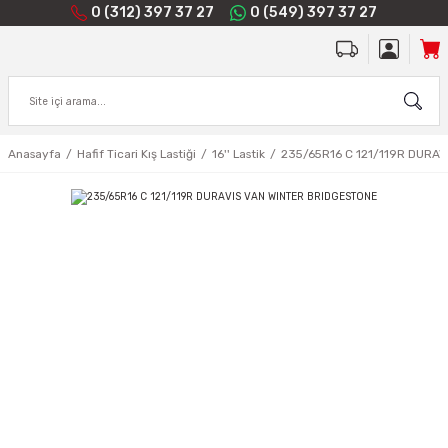
0 (312) 397 37 27
0 (549) 397 37 27
Anasayfa
Hafif Ticari Kış Lastiği
16'' Lastik
235/65R16 C 121/119R DURA