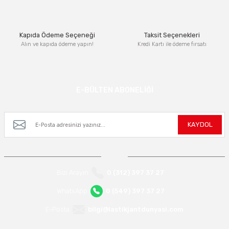
Bu ürüne benzer farklı alternatifler olmalı.
Kapıda Ödeme Seçeneği
Taksit Seçenekleri
Alın ve kapıda ödeme yapın!
Kredi Kartı ile ödeme fırsatı
Gönder
E-BÜLTEN ABONELİĞİ
Kampanya ve yeniliklerden haberdar olmak için e-bültenimize kayıt olun.
KAYDOL
Bizi Arayın
0 (312) 397 37 27
WhatsApp
0 (549) 397 37 27
E-Posta
bilgi@lastikjantdunyasi.com