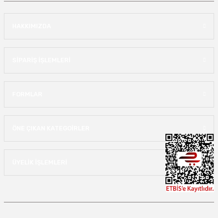
HAKKIMIZDA
SİPARİŞ İŞLEMLERİ
FORMLAR
ÖNE ÇIKAN KATEGOİRLER
ÜYELİK İŞLEMLERİ