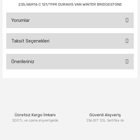
235/65R16 C 121/119R DURAVIS VAN WINTER BRIDGESTONE
Yorumlar
Taksit Seçenekleri
Bu ürüne ilk yorumu siz yapın!
Önerileriniz
Yorum Yaz
Bu ürünün fiyat bilgisi, resim, ürün açıklamalarında ve diğer
konularda yetersiz gördüğünüz noktaları öneri formunu
kullanarak tarafımıza iletebilirsiniz.
Görüş ve önerileriniz için teşekkür ederiz.
Ürün resmi kalitesiz, bozuk veya görüntülenemiyor.
Ücretsiz Kargo İmkanı
Güvenli Alışveriş
Ürün açıklamasında eksik bilgiler bulunuyor.
300TL ve üzerie alışverilşerde
256 BIT SSL Sertifika ile
Ürün bilgilerinde hatalar bulunuyor.
Ürün fiyatı diğer sitelerden daha pahalı.