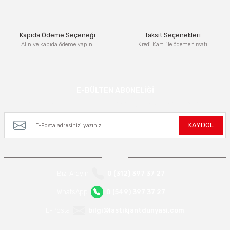
Bu ürüne benzer farklı alternatifler olmalı.
Kapıda Ödeme Seçeneği
Taksit Seçenekleri
Alın ve kapıda ödeme yapın!
Kredi Kartı ile ödeme fırsatı
Gönder
E-BÜLTEN ABONELİĞİ
Kampanya ve yeniliklerden haberdar olmak için e-bültenimize kayıt olun.
KAYDOL
Bizi Arayın
0 (312) 397 37 27
WhatsApp
0 (549) 397 37 27
E-Posta
bilgi@lastikjantdunyasi.com