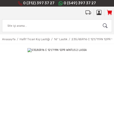
0 (312) 397 37 27
0 (549) 397 37 27
Anasayfa
Hafif Ticari Kış Lastiği
16'' Lastik
235/65R16 C 121/119N 12PR 