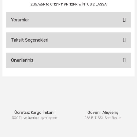
235/65R16 C 121/119N 12PR WİNTUS 2 LASSA
Yorumlar
Taksit Seçenekleri
Bu ürüne ilk yorumu siz yapın!
Önerileriniz
Yorum Yaz
Bu ürünün fiyat bilgisi, resim, ürün açıklamalarında ve diğer
konularda yetersiz gördüğünüz noktaları öneri formunu
kullanarak tarafımıza iletebilirsiniz.
Görüş ve önerileriniz için teşekkür ederiz.
Ürün resmi kalitesiz, bozuk veya görüntülenemiyor.
Ücretsiz Kargo İmkanı
Güvenli Alışveriş
Ürün açıklamasında eksik bilgiler bulunuyor.
300TL ve üzerie alışverilşerde
256 BIT SSL Sertifika ile
Ürün bilgilerinde hatalar bulunuyor.
Ürün fiyatı diğer sitelerden daha pahalı.