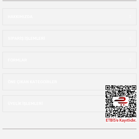
HAKKIMIZDA
SİPARİŞ İŞLEMLERİ
FORMLAR
ÖNE ÇIKAN KATEGOİRLER
ÜYELİK İŞLEMLERİ