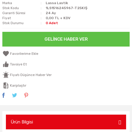
Marka
Lassa Lastik
Stok Kodu
1LS1516245967-T25KIŞ
Garanti Süresi
24 Ay
Fiyat
0,00 TL + KDV
Stok Durumu
0 Adet
GELINCE HABER VER
Tavsiye Et
Fiyatı Düşünce Haber Ver
Karşılaştır
Ürün Bilgisi