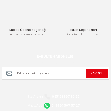
Ürün bilgilerinde hatalar bulunuyor.
Ürün fiyatı diğer sitelerden daha pahalı.
Bu ürüne benzer farklı alternatifler olmalı.
Kapıda Ödeme Seçeneği
Taksit Seçenekleri
Alın ve kapıda ödeme yapın!
Kredi Kartı ile ödeme fırsatı
Gönder
E-BÜLTEN ABONELİĞİ
Kampanya ve yeniliklerden haberdar olmak için e-bültenimize kayıt olun.
KAYDOL
Bizi Arayın
0 (312) 397 37 27
WhatsApp
0 (549) 397 37 27