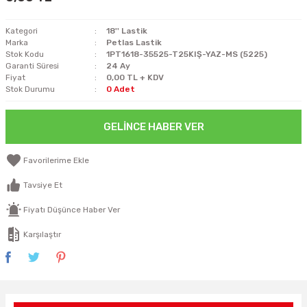
Kategori
18'' Lastik
Marka
Petlas Lastik
Stok Kodu
1PT1618-35525-T25KIŞ-YAZ-MS (5225)
Garanti Süresi
24 Ay
Fiyat
0,00 TL + KDV
Stok Durumu
0 Adet
GELINCE HABER VER
Tavsiye Et
Fiyatı Düşünce Haber Ver
Karşılaştır