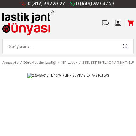
0 (312) 397 37 27
0 (549) 397 37 27
Anasayfa
Dört Mevsim Lastiği
18'' Lastik
235/55R18 TL 104V REINF. SU