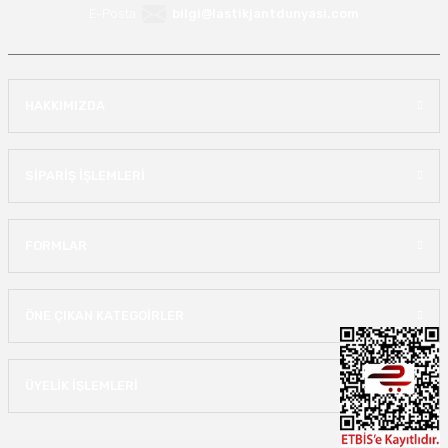
E-Posta
bilgi@lastikjantdunyasi.com
HAKKIMIZDA
SİPARİŞ İŞLEMLERİ
FORMLAR
ÖNE ÇIKAN KATEGOİRLER
ÜYELİK İŞLEMLERİ