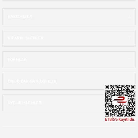
HAKKIMIZDA
SİPARİŞ İŞLEMLERİ
FORMLAR
ÖNE ÇIKAN KATEGOİRLER
ÜYELİK İŞLEMLERİ