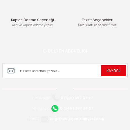
Bu ürüne benzer farklı alternatifler olmalı.
Kapıda Ödeme Seçeneği
Taksit Seçenekleri
Alın ve kapıda ödeme yapın!
Kredi Kartı ile ödeme fırsatı
Gönder
E-BÜLTEN ABONELİĞİ
Kampanya ve yeniliklerden haberdar olmak için e-bültenimize kayıt olun.
KAYDOL
Bizi Arayın
0 (312) 397 37 27
WhatsApp
0 (549) 397 37 27
E-Posta
bilgi@lastikjantdunyasi.com