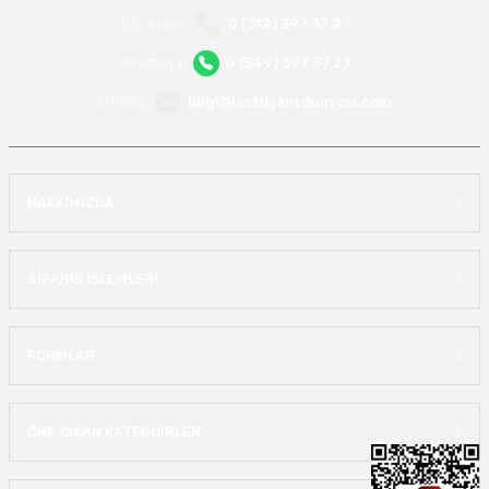
Bizi Arayın
0 (312) 397 37 27
WhatsApp
0 (549) 397 37 27
E-Posta
bilgi@lastikjantdunyasi.com
HAKKIMIZDA
SİPARİŞ İŞLEMLERİ
FORMLAR
ÖNE ÇIKAN KATEGOİRLER