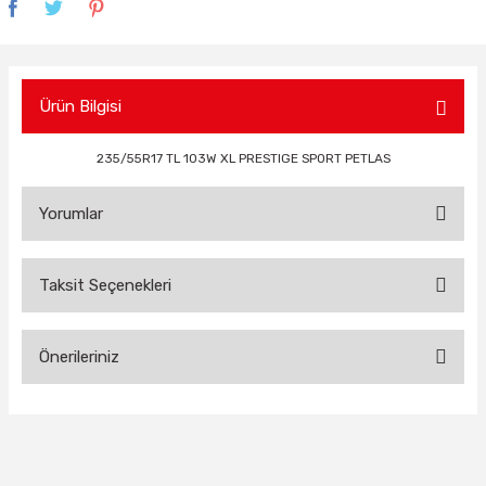
Ürün Bilgisi
235/55R17 TL 103W XL PRESTIGE SPORT PETLAS
Yorumlar
Taksit Seçenekleri
Bu ürüne ilk yorumu siz yapın!
Önerileriniz
Yorum Yaz
Bu ürünün fiyat bilgisi, resim, ürün açıklamalarında ve diğer
konularda yetersiz gördüğünüz noktaları öneri formunu
kullanarak tarafımıza iletebilirsiniz.
Görüş ve önerileriniz için teşekkür ederiz.