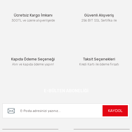
Ürün resmi kalitesiz, bozuk veya görüntülenemiyor.
Ücretsiz Kargo İmkanı
Güvenli Alışveriş
Ürün açıklamasında eksik bilgiler bulunuyor.
300TL ve üzerie alışverilşerde
256 BIT SSL Sertifika ile
Ürün bilgilerinde hatalar bulunuyor.
Ürün fiyatı diğer sitelerden daha pahalı.
Bu ürüne benzer farklı alternatifler olmalı.
Kapıda Ödeme Seçeneği
Taksit Seçenekleri
Alın ve kapıda ödeme yapın!
Kredi Kartı ile ödeme fırsatı
Gönder
E-BÜLTEN ABONELİĞİ
Kampanya ve yeniliklerden haberdar olmak için e-bültenimize kayıt olun.
KAYDOL